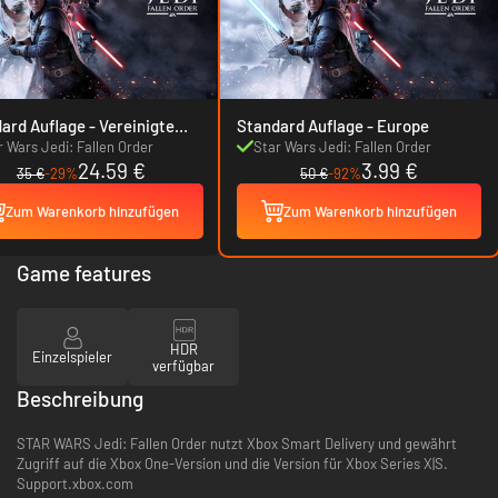
Auflage - Vereinigte
Standard Auflage - Europe
ten
r Wars Jedi: Fallen Order
Star Wars Jedi: Fallen Order
24.59 €
3.99 €
35 €
-29%
50 €
-92%
Zum Warenkorb hinzufügen
Zum Warenkorb hinzufügen
Game features
HDR
Einzelspieler
verfügbar
Beschreibung
STAR WARS Jedi: Fallen Order nutzt Xbox Smart Delivery und gewährt
Zugriff auf die Xbox One-Version und die Version für Xbox Series X|S.
Support.xbox.com