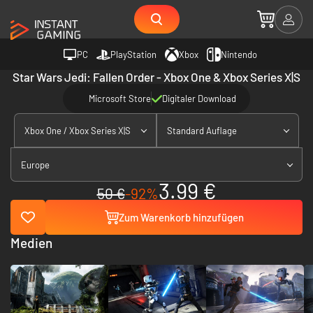
PC
PlayStation
Xbox
Nintendo
Star Wars Jedi: Fallen Order - Xbox One & Xbox Series X|S
Microsoft Store
Digitaler Download
Xbox One / Xbox Series X|S
Standard Auflage
Europe
3.99 €
50 €
-92%
Zum Warenkorb hinzufügen
Medien