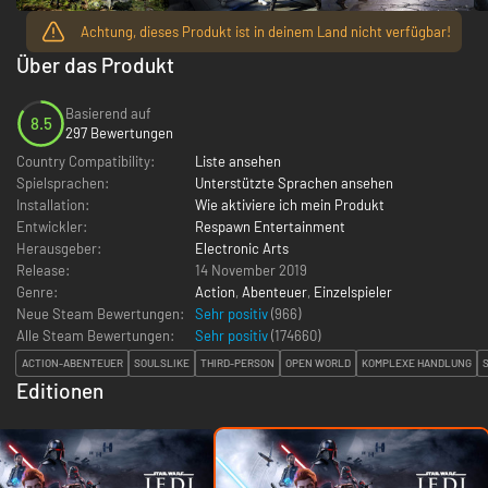
Achtung, dieses Produkt ist in deinem Land nicht verfügbar!
Über das Produkt
Basierend auf
8.5
297 Bewertungen
Country Compatibility:
Liste ansehen
Spielsprachen:
Unterstützte Sprachen ansehen
Installation:
Wie aktiviere ich mein Produkt
Entwickler:
Respawn Entertainment
Herausgeber:
Electronic Arts
Release:
14 November 2019
Genre:
Action
,
Abenteuer
,
Einzelspieler
Neue Steam Bewertungen:
Sehr positiv
(966)
Alle Steam Bewertungen:
Sehr positiv
(
174660
)
ACTION-ABENTEUER
SOULSLIKE
THIRD-PERSON
OPEN WORLD
KOMPLEXE HANDLUNG
Editionen