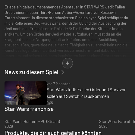
Erlebe ein galaxisumspannendes Abenteuer in STAR WARS Jedi: Fallen
Order, einem neuen Third-Person Action-Adventure von Respawn
Entertainment. In diesem storybasierten Singleplayer-Spiel schlüpfst du
in die Rolle eines Jedi-Padawans, der Order 66 und der Auslöschung der
Jedi nach den Ereignissen in Episode 3: Die Rache der Sith nur knapp
entkam. Um den Orden der Jedi wieder aufzubauen, musst du an die
Fragmente deiner Vergangenheit anknüpfen, um deine Ausbildung
abzuschließen, gewaltige neue Macht-Fähigkeiten zu entwickeln und die
Kunst des legendären Lichtschwertes zu meistern – und dabei dem
Imperium und seinen tödlichen Inquisitoren immer einen Schritt voraus
sein.
News zu diesem Spiel
Während du deine Fähigkeiten entwickelst, erwarten dich filmisch
umgesetzte Lichtschwert- und Macht-Kämpfe, deren Intensität den
Lichtschwert-Schlachten aus den STAR WARS-Filmen entspricht. Als
vor 7 Monaten
Spieler musst du dich deinen Gegnern strategisch nähern, Stärken und
Star Wars Jedi: Fallen Order und Survivor
Schwächen abschätzen und deine Jedi-Ausbildung geschickt einsetzen,
sollen auf Switch 2 rauskommen
um sie zu bezwingen und die Geheimnisse zu lüften, auf die du im Laufe
5
deiner Reise stößt.
Star Wars franchise
Fans von STAR WARS werden bekannte Schauplätze, Waffen,
Ausrüstungsobjekte und Gegner wiedererkennen und dürfen sich
Star Wars: Hunters - PC (Steam)
Star Wars: Fate of th
außerdem auf zahlreiche frische Charaktere, Schauplätze, Kreaturen,
2026
2026
Droiden und Widersacher freuen, die neu in STAR WARS sind. Im Rahmen
Produkte, die dir auch gefallen könnten