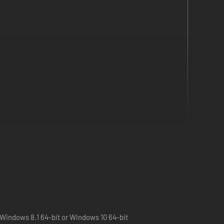
liche Spielfunktionen, die auf Online-Server angewiesen
Windows 8.1 64-bit or Windows 10 64-bit