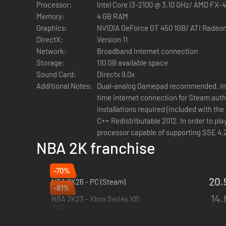
Processor:
Intel Core i3-2100 @ 3.10 GH
NBA 2K22 legt das ganze Basketballuniversum in deine 
Memory:
4 GB RAM
eigenes Dreamteam aus den Stars von heute und Legenden v
Graphics:
NVIDIA GeForce GT 450 1GB/ ATI Radeon 
Stelle in Mein GM und Meine LIGA als mächtiger Manager de
DirectX:
Version 11
Network:
Broadband Internet connection
VERBESSERE DEIN SPIEL
Storage:
110 GB available space
Sound Card:
Directx 9.0x
Neue taktische Offense trifft auf verbesserte Defense - N
Additional Notes:
Dual-analog Gamepad recommended. Initi
Basis - und kontere sie am anderen Ende des Courts mit 
time internet connection for Steam auth
ALLE MANN AN BORD
installations required (included with th
C++ Redistributable 2012. In order to p
Im brandneuen, für den PC entwickelten Viertel von 2K22 st
processor capable of supporting SSE 4.
NBA 2K franchise
DEIN DREAMTEAM
-70%
Sammeln, kombinieren und dann ab auf den Court - im ul
20.
NBA 2K26 - PC (Steam)
NBA-Geschichte zusammen. Erkunde fantastische Weitere
-81%
2025
14.
NBA 2K23 - Xbox Series X|S
2022