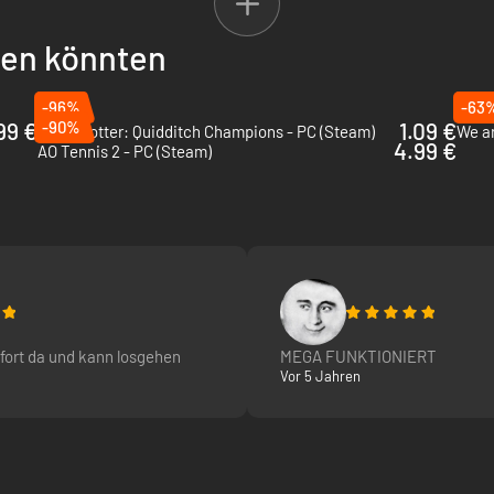
llen könnten
-96%
-63
99 €
-90%
1.09 €
Harry Potter: Quidditch Champions - PC (Steam)
We ar
4.99 €
AO Tennis 2 - PC (Steam)
fort da und kann losgehen
MEGA FUNKTIONIERT
Vor 5 Jahren