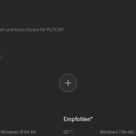
zki und Kevin Durant für MyTEAM
RE
R
folgendem Zeitpunkt heruntergefahren: 31/12/2023. Danach werden sämt
Empfohlen
*
r Windows 10 64-bit
OS *:
Windows 7 64-bit, 