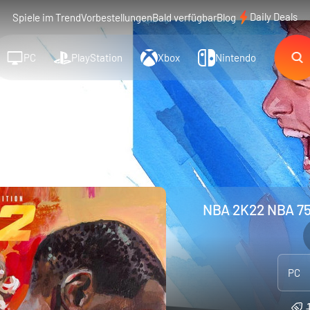
Daily Deals
Spiele im Trend
Vorbestellungen
Bald verfügbar
Blog
PC
PlayStation
Xbox
Nintendo
NBA 2K22 NBA 75T
PC