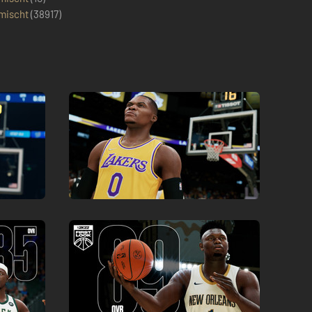
mischt
(
38917
)