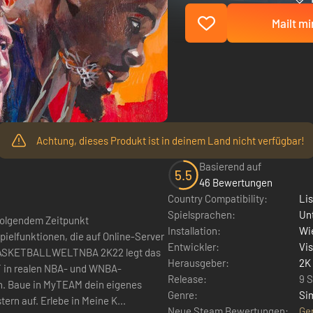
Mailt mi
Achtung, dieses Produkt ist in deinem Land nicht verfügbar!
Basierend auf
5.5
46 Bewertungen
Country Compatibility:
Li
Spielsprachen:
Un
folgendem Zeitpunkt
Installation:
Wie
ielfunktionen, die auf Online-Server
Entwickler:
Vi
 BASKETBALLWELTNBA 2K22 legt das
Herausgeber:
2K
 in realen NBA- und WNBA-
Release:
9 
. Baue in MyTEAM dein eigenes
Genre:
Si
rn auf. Erlebe in Meine K...
Neue Steam Bewertungen:
Ge