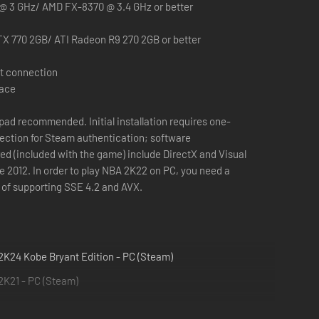
 @ 3 GHz/ AMD FX-8370 @ 3.4 GHz or better
hentische Teams und Spieler*innen. Baue in MyTEAM dein
fikarriere und deinen persönlichen Aufstieg in der NBA.
X 770 2GB/ ATI Radeon R9 270 2GB or better
all spielen - Anyone, Anywhere.
t connection
pace
nal Dribbeln, Werfen, Dunken und Alley-Oops auf Skill-
ad recommended. Initial installation requires one-
ection for Steam authentication; software
ired (included with the game) include DirectX and Visual
e 2012. In order to play NBA 2K22 on PC, you need a
um Belohnungen zu erhalten, und beweise Können und Stil.
 of supporting SSE 4.2 and AVX.
umlineup aus NBA-Stars und -Legenden aus der gesamten
K24 Kobe Bryant Edition - PC (Steam)
Features ergänzt.
2K21 - PC (Steam)