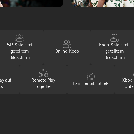
PvP-Spiele mit
Koop-Spiele mit
geteiltem
Online-Koop
geteiltem
Bildschirm
Bildschirm
ay auf
Remote Play
Xbox-
Familienbibliothek
ts
Together
Unte