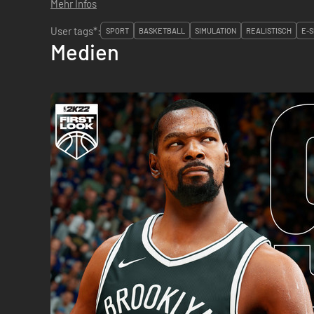
Mehr Infos
User tags*:
SPORT
BASKETBALL
SIMULATION
REALISTISCH
E-
Medien