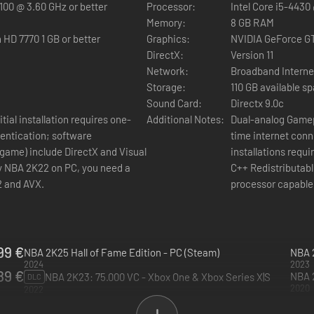
z/ AMD FX-4100 @ 3.60 GHz or better
Processor:
Intel Core i5-4430
Hände. SPIELE JETZT in realen NBA- und WNBA-Umgebungen gegen aut
Memory:
8 GB RAM
on gestern auf. Erlebe in Meine KARRIERE deinen eigenen Weg zur Pro
HD 7770 1 GB or better
Graphics:
NVIDIA GeForce GT
ine Fähigkeiten unter Beweis. In NBA 2K22 kann jeder überall Basketb
DirectX:
Version 11
Network:
Broadband Interne
Storage:
110 GB available s
Sound Card:
Directx 9.0c
BA 2K22 bietet mehr Wettkampf und mehr Immersion. Erweitere dein Arse
al installation requires one-
Additional Notes:
Dual-analog Gamep
gnadenlosen neuen Blocks und Wurferschwerungen.
entication; software
time internet conn
e game) include DirectX and Visual
installations requ
lay NBA 2K22 on PC, you need a
C++ Redistributabl
ichst du in See. Erstelle deinen perfekten Mein SPIELER, levele ihn, 
2 and AVX.
processor capable
timativen NBA-Fantasy-Wettkampf: NBA 2K22 MyTEAM. Stelle dein Tra
99 €
NBA 2K25 Hall of Fame Edition - PC (Steam)
NBA 2
ntwicklung des MyTEAM-Erlebnisses - Saison um Saison werden neue 
2024
2023
89 €
NBA 
NBA 2K23: 75.000 VC - Xbox One & Xbox Series X|S
DLC
2020
2022