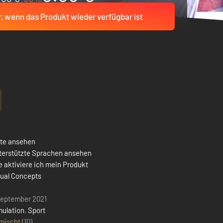
r, wenn das Produkt wieder verfügbar ist
ste ansehen
terstützte Sprachen ansehen
 aktiviere ich mein Produkt
sual Concepts
September 2021
mulation
,
Sport
mischt
(10)