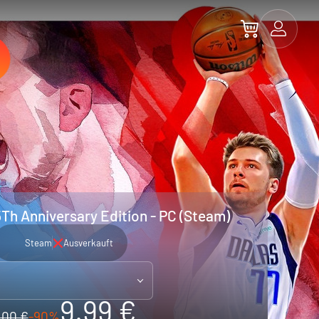
h Anniversary Edition - PC (Steam)
Steam
Ausverkauft
9.99 €
100 €
-90%