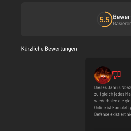
Bewert
5.5
Basieren
Kürzliche Bewertungen
Dieses Jahr is Nba2
zu 1 gleich jedes 
wiederholen die gle
Online ist komplett 
Defense existiert ni