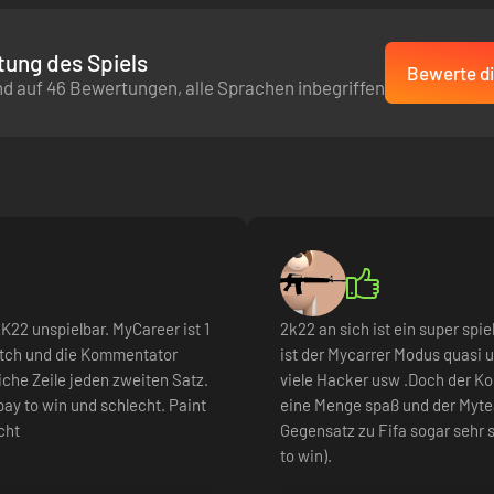
ung des Spiels
Bewerte di
d auf 46 Bewertungen, alle Sprachen inbegriffen
K22 unspielbar. MyCareer ist 1
2k22 an sich ist ein super spi
Match und die Kommentator
ist der Mycarrer Modus quasi u
iche Zeile jeden zweiten Satz.
viele Hacker usw .Doch der 
pay to win und schlecht. Paint
eine Menge spaß und der Myte
cht
Gegensatz zu Fifa sogar sehr s
to win).