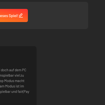
eses Spiel!
el doch auf dem PC
nspielbar viel zu
Koop Modus macht
am Modus ist im
pielbar und fair(Pay