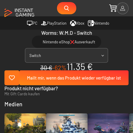
PC
PlayStation
Xbox
Nintendo
Worms: W.M.D - Switch
Nintendo eShop
Ausverkauft
Switch
11.35 €
30 €
-62%
Mailt mir, wenn das Produkt wieder verfügbar ist
Produkt nicht verfügbar?
Mit Gift Cards kaufen
Medien