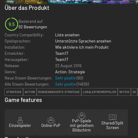
Über das Produkt
Basierend auf
9.5
92 Bewertungen
Country Compatibility:
Liste ansehen
Spielsprachen:
Unterstützte Sprachen ansehen
Installation:
Wie aktiviere ich mein Produkt
Entwickler:
Team17
Herausgeber:
Team17
Release:
22 August 2016
Genre:
Action
,
Strategie
Neue Steam Bewertungen:
Sehr positiv
(90)
Alle Steam Bewertungen:
Sehr positiv
(
14836
)
STRATEGIE
ACTION
RUNDENBASIERTE STRATEGIE
LOKALER MEHRSPIELER
WITZIG
2D
Game features
PvP-Spiele
Shared/Split
Einzelspieler
Online-PvP
mit geteiltem
Screen
Bildschirm