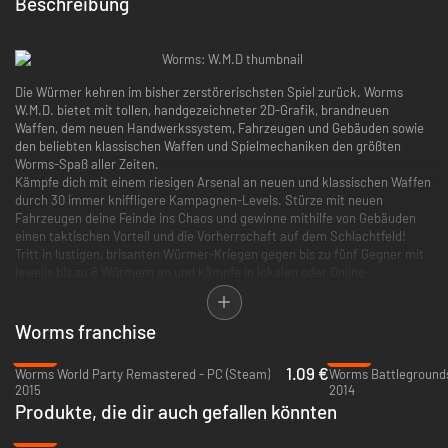
Beschreibung
Die Würmer kehren im bisher zerstörerischsten Spiel zurück. Worms
W.M.D. bietet mit tollen, handgezeichneter 2D-Grafik, brandneuen
Waffen, dem neuen Handwerkssystem, Fahrzeugen und Gebäuden sowie
den beliebten klassischen Waffen und Spielmechaniken den größten
Worms-Spaß aller Zeiten.
Kämpfe dich mit einem riesigen Arsenal an neuen und klassischen Waffen
durch 30 immer kniffligere Kampagnen-Levels. Stürze mit neuen
Fahrzeugen deine Feinde ins Chaos und gewinne mithilfe von Gebäuden
einen taktischen Vorteil und die Vorherrschaft auf dem Schlachtfeld!
Tritt in lustigen, brisanten Würmer-Kriegen gegen bis zu fünf Gegner mit
jeweils bis zu 8 Würmern an und kämpfe in lokalen oder Online-
Mehrspieler-Modi inklusive Ranglistenspielen. Plätte deine Gegner mit
dem Betonesel. Zerfetze sie mit der Heiligen Handgranate in
Wurmstückchen. Lass aus Helikoptern die Hölle auf sie niederregnen
Worms franchise
oder zerstampfe sie mit einem Panzer. Mit 80 Waffen und Geräten kommt
-92%
-64%
hier volles Worms-Chaos ins Spiel!
1.09 €
Worms World Party Remastered - PC (Steam)
Worms Battlegrounds
2015
2014
Highlights:
Produkte, die dir auch gefallen könnten
-53%