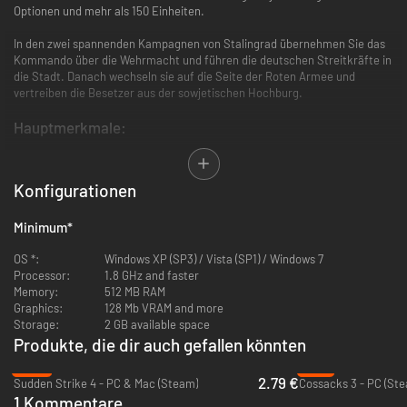
Optionen und mehr als 150 Einheiten.
In den zwei spannenden Kampagnen von Stalingrad übernehmen Sie das
Kommando über die Wehrmacht und führen die deutschen Streitkräfte in
die Stadt. Danach wechseln sie auf die Seite der Roten Armee und
vertreiben die Besetzer aus der sowjetischen Hochburg.
Hauptmerkmale:
Mehr als 150 verschiedene Einheiten, zwei Kampagnen mit 43
Missionen als Wehrmacht und Rote Armee
Konfigurationen
Die Missionen im Spiel wurden anhand von taktischen Karten und
Luftbildern nachgestellt
Minimum
*
Historische Gebäude wurden anhand von Archivbildern nachgebaut
Historische Ereignisse wurden genau nachgestellt
OS *:
Windows XP (SP3) / Vista (SP1) / Windows 7
Intensive Schlachten in der Stadt
Processor:
1.8 GHz and faster
Original-Soundtrack von der Band „Skafandr“
Memory:
512 MB RAM
Graphics:
128 Mb VRAM and more
Storage:
2 GB available space
Produkte, die dir auch gefallen könnten
-86%
-77%
2.79 €
Sudden Strike 4 - PC & Mac (Steam)
Cossacks 3 - PC (St
1 Kommentare