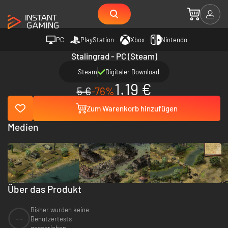
PC
PlayStation
Xbox
Nintendo
Stalingrad - PC (Steam)
Steam
Digitaler Download
1.19 €
5 €
-76%
Zum Warenkorb hinzufügen
Medien
Über das Produkt
Bisher wurden keine
--
Benutzertests
geschrieben