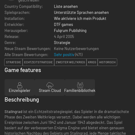
Country Compatibility:
Liste ansehen
Spielsprachen:
Unterstützte Sprachen ansehen
Installation:
Wie aktiviere ich mein Produkt
Entwickler:
DTF games
Herausgeber:
Fulqrum Publishing
Release:
4 April 2005
Genre:
Strategie
Neue Steam Bewertungen:
Keine Nutzerbewertungen
Alle Steam Bewertungen:
Sehr positiv
(
471
)
STRATEGIE
ECHTZEITSTRATEGIE
ZWEITER WELTKRIEG
KRIEG
HISTORISCH
Game features
Einzelspieler
Steam Cloud
Familienbibliothek
Beschreibung
Stalingrad
ist ein Echtzeitstrategiespiel, das Spieler in die dramatischste
Phase des Zweiten Weltkriegs versetzt. Dabei werden alle wichtigen
Ereignisse zwischen Juni 1942 und Januar 1943 abgedeckt. Das Spiel
basiert auf der verbesserten Enigma Engine und bietet einen genauen
historischen Nachbau des Gebiets um Stalingrad, jede Menge taktische