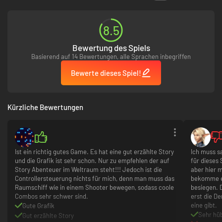
Fähigkeiten wie Wahrnehmung, Teleportation oder Telekinese ein, um
riesige Gegnerhorden zu besiegen und gigantische Schlachtschiffe
auszuschalten. Meistere das Zusammenspiel deiner Kräfte und werde zur
8.5
ultimativen lebenden Waffe.
Bewertung des Spiels
CARACTERÍSTICAS
Basierend auf 14 Bewertungen, alle Sprachen inbegriffen
• Ein packendes Einzelspieler-Erlebnis
Bewerte dieses Spiel!
• Steuere Nara und ihr intelligentes Kampfschiff Forsaken auf einer
persönlichen Reise der Erlösung.
• Erlebe rasante, mitreißende Action im Stil klassischer Weltraum-
Kürzliche Bewertungen
Shooter.
• Vereine die Widerstandstruppen im Kampf gegen den Zirkel und
dessen ominösen Anführer, den Großen Propheten.
• Liefere dir Schlachten mit Horden gegnerischer Kämpfer, riesigen
Schlachtschiffen und mysteriösen Wesen aus der Leere.
• Erwirb schlagkräftige Waffen, Fähigkeiten und Upgrades, um sie
Ist ein richtig gutes Game. Es hat eine gut erzählte Story
Ich muss s
bei Zweikämpfen in der Schwerelosigkeit einzusetzen.
und die Grafik ist sehr schon. Nur zu empfehlen der auf
für dieses 
• Erkunde ein neues dunkles SF-Universum voller Mysterien und
Story Abenteuer im Weltraum steht!!! Jedoch ist die
aber hier m
Konflikte.
Controllersteuerung nichts für mich, denn man muss das
bekomme es
• Erlebe atemberaubende Weltraumschauplätze mit Next-Gen-
Raumschiff wie in einem Shooter bewegen, sodass coole
besiegen. 
Grafik in 4K-Auflösung.
Combos sehr schwer sind.
erst die D
eine gibt.
Gute Grafik
Sehr hü
Gut erzählte Story