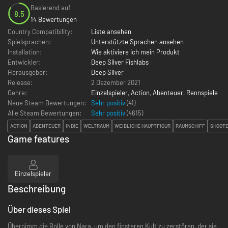
Basierend auf
8.5
14 Bewertungen
Country Compatibility:
Liste ansehen
Spielsprachen:
Unterstützte Sprachen ansehen
Installation:
Wie aktiviere ich mein Produkt
Entwickler:
Deep Silver Fishlabs
Herausgeber:
Deep Silver
Release:
2 Dezember 2021
Genre:
Einzelspieler
,
Action
,
Abenteuer
,
Rennspiele
Neue Steam Bewertungen:
Sehr positiv
(41)
Alle Steam Bewertungen:
Sehr positiv
(
4615
)
ACTION
ABENTEUER
INDIE
WELTRAUM
WEIBLICHE HAUPTFIGUR
RAUMSCHIFF
SHOOT
Game features
Einzelspieler
Beschreibung
Über dieses Spiel
Übernimm die Rolle von Nara, um den finsteren Kult zu zerstören, der sie