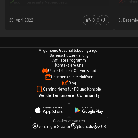
Zuminde
auch interesante Nebenquests
Sprach
Es kommt hrio und da mal das selbe vor
Die Controlersteuerung ist sehr gewöhnungsbedürftig
25. April 2022
0
9. Dezemb
Allgemeine Geschäftsbedingungen
Datenschutzerklärung
Affiliate Programm
Kontaktiere uns
Unser Discord-Server & Bot
Geschenkkarte einlösen
Blog
Gaming News für PC und Konsole
Werde Teil unserer Community
Cookies verwalten
Vereinigte Staaten
Deutsch
EUR