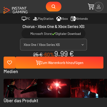
PC
PlayStation
Xbox
Nintendo
Chorus - Xbox One & Xbox Series X|S
Microsoft Store
Digitaler Download
Xbox One / Xbox Series X|S
9.99 €
25 €
-60%
Zum Warenkorb hinzufügen
Medien
Über das Produkt