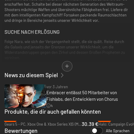
erschaffen hat. Schalte bei dieser nächsten Generation des Weltraum-
Shooters mächtige Waffen und übersinnliche Fähigkeiten frei. Liefere dir
mit dem intelligenten Kampfschiff Forsaken packende Raumschlachten
und dringe in Bereiche jenseits unserer Wirklichkeit vor.
SUCHE NACH ERLÖSUNG
Folge Nara, wie sich der Vergangenheit stellt, die sie quält. Reise durch
die Galaxis und jenseits der Grenzen unserer Wirklichkeit, um die
Widerstandstruppen gegen den Zirkel und dessen Großen Propheten zu
vereinen.
REISE JENSEITS DER LEERE
News zu diesem Spiel
Betritt ein neues dunkles Universum voller Mysterien und Konflikte.
Erkunde epische Schauplätze wie ausgedehnte Raumstationen und
vor 3 Jahren
geheimnisvolle Existenzebenen. Erlebe mitreißende Zweikämpfe in der
Embracer entlässt 50 Mitarbeiter von
Schwerelosigkeit an atemberaubenden kosmischen Schauplätzen.
Fishlabs, den Entwicklern von Chorus
Chorus kombiniert das Spektakel epischer Weltraumerkundung mit
4
schneller, packender Action.
Produkte, die dir auch gefallen könnten
EINE PILOTIN, EIN SCHIFF, EINE LEBENDE WAFFE
-13%
-25%
30.39 €
Gears 5 - PC, Xbox One & Xbox Series X|S (Microsoft Store)
Erlange ausgefuchste, mächtige Waffen und Kampfupgrades. Meistere
Bewertungen
Alle Sprachen
die einzigartige Drift-Mechanik deines Schiffs und setze übersinnliche