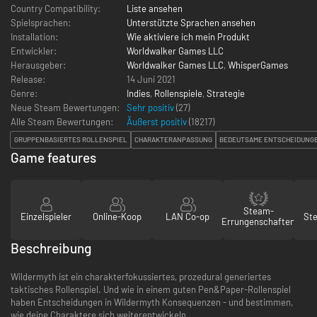
Country Compatibility:
Liste ansehen
Spielsprachen:
Unterstützte Sprachen ansehen
Installation:
Wie aktiviere ich mein Produkt
Entwickler:
Worldwalker Games LLC
Herausgeber:
Worldwalker Games LLC
,
WhisperGames
Release:
14 Juni 2021
Genre:
Indies
,
Rollenspiele
,
Strategie
Neue Steam Bewertungen:
Sehr positiv
(27)
Alle Steam Bewertungen:
Äußerst positiv
(
18217
)
GRUPPENBASIERTES ROLLENSPIEL
CHARAKTERANPASSUNG
BEDEUTSAME ENTSCHEIDUNG
Game features
Steam-
Einzelspieler
Online-Koop
LAN Co-op
St
Errungenschaften
Beschreibung
Wildermyth ist ein charakterfokussiertes, prozedural generiertes
taktisches Rollenspiel. Und wie in einem guten Pen&Paper-Rollenspiel
haben Entscheidungen in Wildermyth Konsequenzen - und bestimmen,
wie deine Charaktere sich weiterentwickeln.