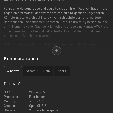
Führe eine Heldengruppe und begleite sie auf ihrem Weg von Bauern, die
zögerlich erstmals zu den Waffen greifen, zu einzigartigen, legendären
Kämpfern. Stelle dich auf interaktiven Schlachtfeldern unerwarteten
Bedrohungen und seltsamen Monstern. Enthülle uralte Mysterien, tauche
ein in Momente voller Nachdenklichkeit und erlebe eine Fantasy-Welt, die
unbequeme Wahrheiten und heldenhafte Opfer mit Humor und ganz
persönlichen Geschichten vereint.
Welche Legenden wirst du schreiben? Komm und finde es heraus!
Konfigurationen
Windows
SteamOS + Linux
MacOS
In der Tradition klassischer Pen&Paper-Rollenspiele werden in
jedem Spiel einzigartige Helden in einer einzigartigen Welt geboren.
Minimum
*
Sie werden älter, verändern, verlieben und streiten sich und sind
manchmal gezwungen, schreckliche Opfer zu bringen.
OS *:
Windows 7+
Alle Helden haben ihre eigene, individuelle Geschichte und
Processor:
i3 or better
Persönlichkeit - aber am Ende bestimmen deine Entscheidungen
Memory:
3 GB RAM
und dein Kampfgeschick, welchen Weg sie beschreiten und wohin er
Graphics:
Open GL 3.2
sie führen wird.
Storage:
2 GB available space
Jeder Held muss irgendwann sterben ... aber das bedeutet nicht,