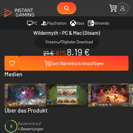
PC
PlayStation
Xbox
Nintendo
Wildermyth - PC & Mac (Steam)
Steam
Digitaler Download
8.19 €
21 €
-61%
Zum Warenkorb hinzufügen
Medien
Über das Produkt
Basierend auf
8
4 Bewertungen