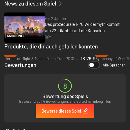
News zu diesem Spiel
dass du deine Lieblingscharaktere nie wiedersehen wirst. Lass sie
im nächsten Abenteurer zurückkehren - mit der Zeit wird aus den
Mythen, die du erzählst, dein ganz eigenes Pantheon der Legenden
vor 2 Jahren
entstehen.
Das prozedurale RPG Wildermyth kommt
am 22. Oktober auf die Konsolen
2
Produkte, die dir auch gefallen könnten
-53%
-94%
Eine fantasievolle Papierwelt
18.79 €
Heroes of Might & Magic: Olden Era - PC (Steam)
Die Weiten Lande - die Welt, in der Wildermyth spielt - sind eine
Bewertungen
vielschichtige Szenerie voller liebevoll handgezeichneter 2D-Figuren
Alle Sprachen
und Landschaften. Gleichzeitig war es uns wichtig, mit Klischees zu
brechen und neue Wege zu beschreiten: Orks, Elfen oder Goblins
wirst du hier vergeblich suchen - aber hüte dich vor telepathischen
8
Insektendrachen und mechanischen Untoten.
Bewertung des Spiels
Einzigartige Helden
Alle deine Helden haben eine einzigartige, prozedural generierte
Basierend auf 4 Bewertungen, alle Sprachen inbegriffen
Hintergrundgeschichte, Persönlichkeit und Optik und können im
Bewerte dieses Spiel!
Lauf des Spiel Beziehungen zu anderen Charakteren aufbauen. Und
alle diese Elemente können sich innerhalb des Spiels verändern und
weiterentwickeln, während deine Helden älter werden, Mysterien
enträtseln und Herausforderungen meistern.