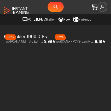
PC
PlayStation
Xbox
Nintendo
Entwickler 1000 Orks
-60%
-52%
9.99 €
8.19 €
WARCANA Ultimate Edition - PC (Steam) - Europe & US & Canada
WARCANA - PC (Steam) - Europe & US & Canada