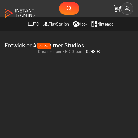
PC
PlayStation
Xbox
Nintendo
Entwickler Afterburner Studios
-96%
0.99 €
Dreamscaper - PC (Steam)