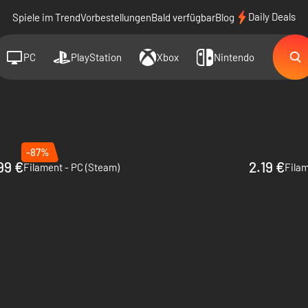
Daily Deals
Spiele im Trend
Vorbestellungen
Bald verfügbar
Blog
PC
PlayStation
Xbox
Nintendo
-87%
99 €
2.19 €
Filament - PC (Steam)
Filam