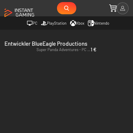
PC
PlayStation
Xbox
Nintendo
Entwickler BlueEagle Productions
1 €
Super Panda Adventures - PC (Steam)