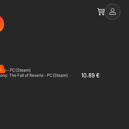
%
ion - PC (Steam)
10.89 €
ny: The Fall of Reverie - PC (Steam)