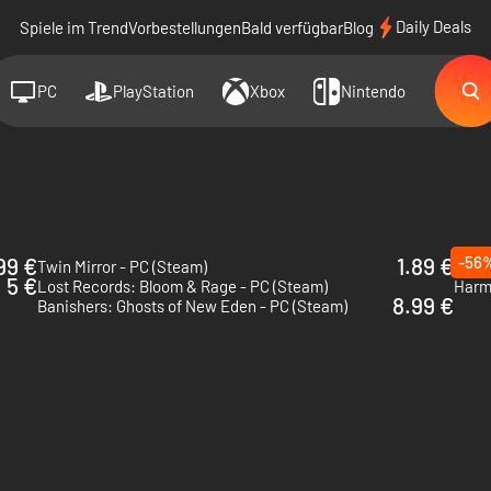
Daily Deals
Spiele im Trend
Vorbestellungen
Bald verfügbar
Blog
PC
PlayStation
Xbox
Nintendo
99 €
1.89 €
-56
Twin Mirror - PC (Steam)
Aphel
5 €
Lost Records: Bloom & Rage - PC (Steam)
Harmo
8.99 €
Banishers: Ghosts of New Eden - PC (Steam)