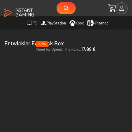
PC
PlayStation
Xbox
Nintendo
Entwickler EA Black Box
-38%
17.99 €
Need for Speed: The Run - PC (EA App)