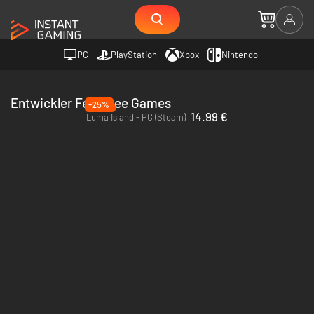
PC
PlayStation
Xbox
Nintendo
Entwickler Feel Free Games
-25%
14.99 €
Luma Island - PC (Steam)