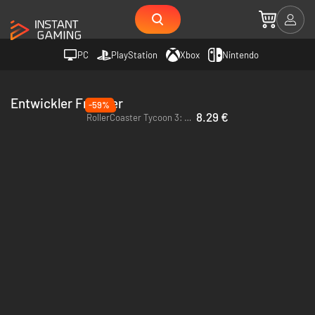
PC
PlayStation
Xbox
Nintendo
Entwickler Frontier
-59%
8.29 €
RollerCoaster Tycoon 3: Platinum - PC & Mac (Steam)