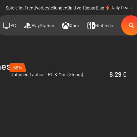
Daily Deals
Spiele im Trend
Vorbestellungen
Bald verfügbar
Blog
PC
PlayStation
Xbox
Nintendo
mes
-59%
8.29 €
Untamed Tactics - PC & Mac (Steam)