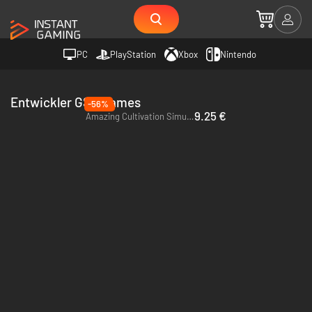
PC
PlayStation
Xbox
Nintendo
Entwickler GSQ Games
-56%
9.25 €
Amazing Cultivation Simulator - PC (Steam)