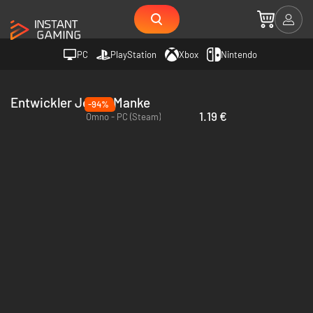
PC
PlayStation
Xbox
Nintendo
Entwickler Jonas Manke
-94%
1.19 €
Omno - PC (Steam)