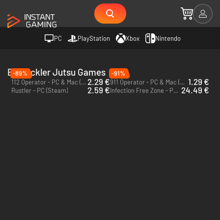
PC
PlayStation
Xbox
Nintendo
Entwickler Jutsu Games
-89%
-91%
2.29 €
1.29 €
112 Operator - PC & Mac (Steam)
911 Operator - PC & Mac (Steam)
2.59 €
24.49 €
Rustler - PC (Steam)
Infection Free Zone - PC (Steam)