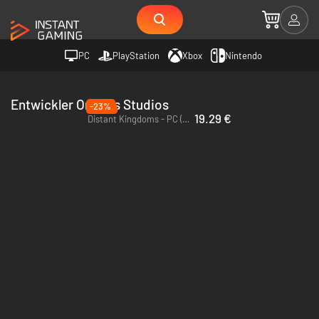
PC
PlayStation
Xbox
Nintendo
Entwickler Orthrus Studios
-23%
19.29 €
Distant Kingdoms - PC (Steam)