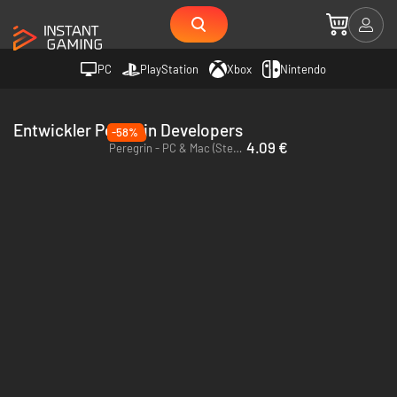
PC
PlayStation
Xbox
Nintendo
Entwickler Peregrin Developers
-58%
4.09 €
Peregrin - PC & Mac (Steam)