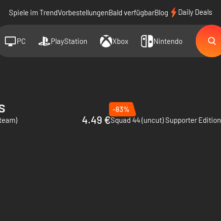
Daily Deals
Spiele im Trend
Vorbestellungen
Bald verfügbar
Blog
PC
PlayStation
Xbox
Nintendo
s
-83%
4.49 €
Steam)
Squad 44 (uncut) Supporter Edition