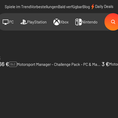
Daily Deals
Spiele im Trend
Vorbestellungen
Bald verfügbar
Blog
PC
PlayStation
Xbox
Nintendo
s
66 €
3 €
Motor
Motorsport Manager - Challenge Pack - PC & Mac (Steam)
DLC