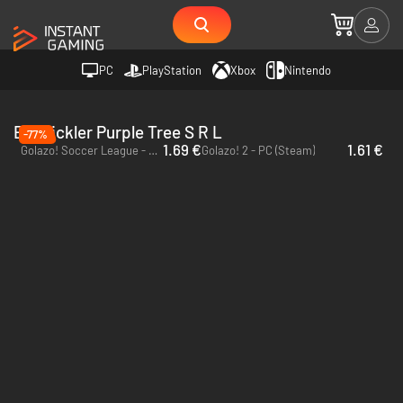
PC
PlayStation
Xbox
Nintendo
Entwickler Purple Tree S R L
-77%
1.69 €
1.61 €
Golazo! Soccer League - PC (Steam)
Golazo! 2 - PC (Steam)