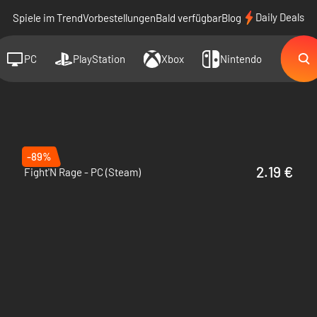
Daily Deals
Spiele im Trend
Vorbestellungen
Bald verfügbar
Blog
PC
PlayStation
Xbox
Nintendo
-89%
2.19 €
Fight'N Rage - PC (Steam)