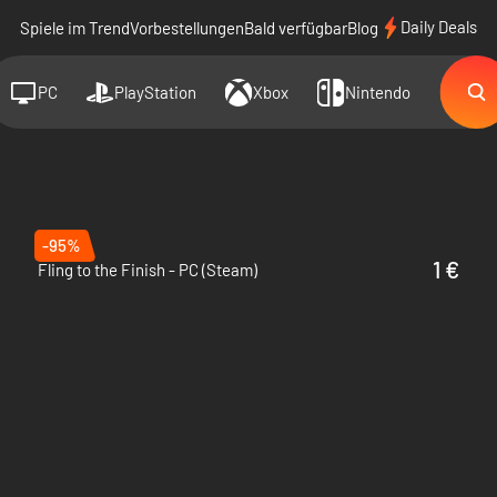
Daily Deals
Spiele im Trend
Vorbestellungen
Bald verfügbar
Blog
PC
PlayStation
Xbox
Nintendo
-95%
1 €
Fling to the Finish - PC (Steam)