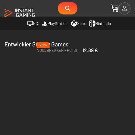
PC
PlayStation
Xbox
Nintendo
Entwickler Stubby Games
-28%
12.89 €
VOID/BREAKER - PC (Steam)