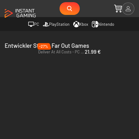
PC
PlayStation
Xbox
Nintendo
Entwickler Studio Far Out Games
-27%
21.99 €
Deliver At All Costs - PC (Steam) - US & CA