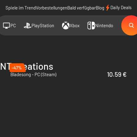
Daily Deals
Spiele im Trend
Vorbestellungen
Bald verfügbar
Blog
PC
PlayStation
Xbox
Nintendo
NT creations
-47%
10.59 €
Bladesong - PC (Steam)