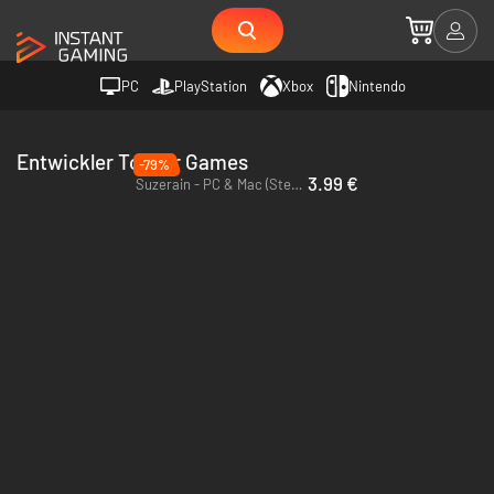
PC
PlayStation
Xbox
Nintendo
Entwickler Torpor Games
-79%
3.99 €
Suzerain - PC & Mac (Steam)