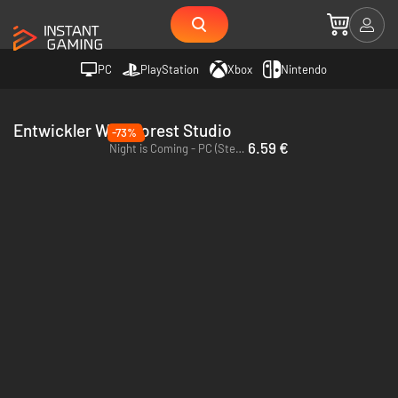
PC
PlayStation
Xbox
Nintendo
Entwickler Wild Forest Studio
-73%
6.59 €
Night is Coming - PC (Steam)