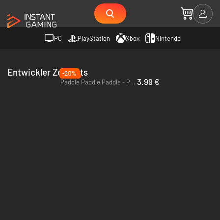
PC
PlayStation
Xbox
Nintendo
Entwickler Zoroarts
-20%
3.99 €
Paddle Paddle Paddle - PC (Steam)