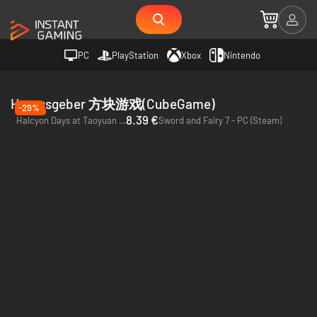
PC
PlayStation
Xbox
Nintendo
Herausgeber 方块游戏(CubeGame)
-29%
8.39 €
Halcyon Days at Taoyuan - PC (Steam)
Sword and Fairy 7 - PC (Steam)