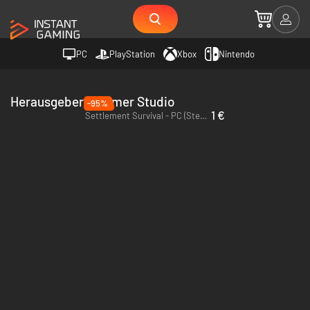
PC
PlayStation
Xbox
Nintendo
Herausgeber Gleamer Studio
-95%
1 €
Settlement Survival - PC (Steam)