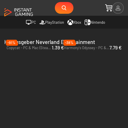
PC
PlayStation
Xbox
Nintendo
Herausgeber Neverland Entertainment
-91%
-38%
1.39 €
7.79 €
Copycat - PC & Mac (Steam)
Harmony's Odyssey - PC & Mac (Steam)