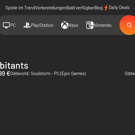
Daily Deals
Spiele im Trend
Vorbestellungen
Bald verfügbar
Blog
PC
PlayStation
Xbox
Nintendo
bitants
99 €
Oddworld: Soulstorm - PC (Epic Games)
Oddwo