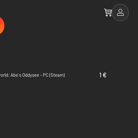
1 €
rld: Abe´s Oddysee - PC (Steam)