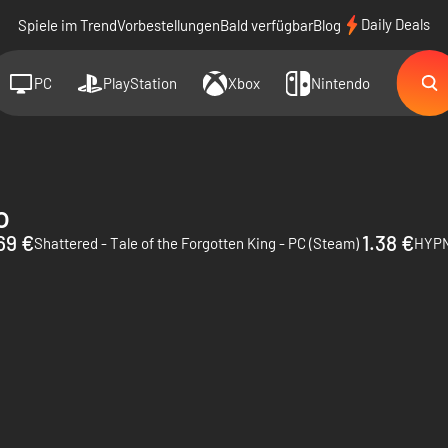
Daily Deals
Spiele im Trend
Vorbestellungen
Bald verfügbar
Blog
PC
PlayStation
Xbox
Nintendo
o
69 €
1.38 €
Shattered - Tale of the Forgotten King - PC (Steam)
HYPN