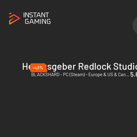
Herausgeber Redlock Studi
-43%
5.
BLACKSHARD - PC (Steam) - Europe & US & Canada