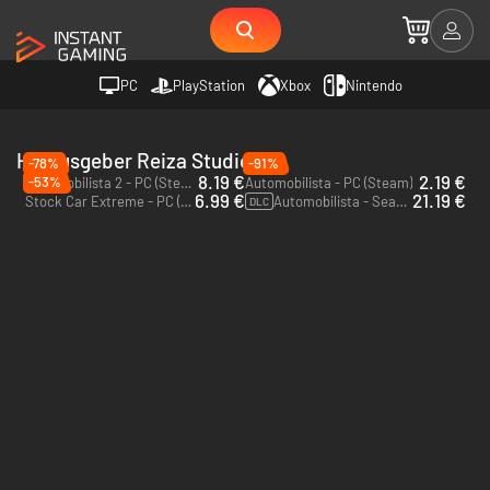
PC
PlayStation
Xbox
Nintendo
Herausgeber Reiza Studios
-78%
-91%
8.19 €
2.19 €
-53%
Automobilista 2 - PC (Steam)
Automobilista - PC (Steam)
6.99 €
21.19 €
Stock Car Extreme - PC (Steam)
Automobilista - Season Pass - PC (Steam)
DLC