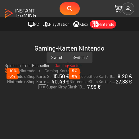
PC
PlayStation
Xbox
Nintendo
Gaming-Karten Nintendo
Switch
Switch 2
Spiele im Trend
Bestseller
Gaming-Karten
Nintendo
Gaming-Karten
-10%
-5%
15.50 €
8.20 €
-6%
-8%
Nintendo eShop Karte 20$ - US
Nintendo eShop Karte 10$ - US
40.46 €
27.88 €
Nintendo eShop Karte 50$ - US
Nintendo eShop Karte 35$ - US
7.99 €
Super Kirby Clash 1000 Gem Apples
DLC