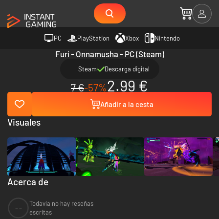
PC
PlayStation
Xbox
Nintendo
Furi - Onnamusha - PC (Steam)
Steam
Descarga digital
2.99 €
7 €
-57%
Añadir a la cesta
Visuales
Acerca de
Todavía no hay reseñas
--
escritas