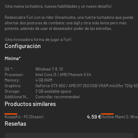
¡Una nueva luchadora, nuevas habilidades y un nuevo desafío!
Redescubre Furi con la rider Onnamusha, una fuerte luchadora que puede
alternar dos posturas de combate: una ágil y otra más lenta pero más
potente, además de usar el devastador poder de las estrellas.
¡Una innovadora forma de jugar a Furi!
Configuración
Mínima
*
OS *:
Windows 7, 8, 10
Processor:
Intel Core i3 / AMD Phenom II X4
Memory:
4 GB RAM
Graphics:
GeForce GTX 650 / AMD R7 250 (1GB VRAM min) (for 720p 6
Storage:
3 GB available space
Additional Notes:
Controller recommended
Productos similares
-44%
-87%
4.59 €
KovaaK's - PC (Steam)
Reseñas