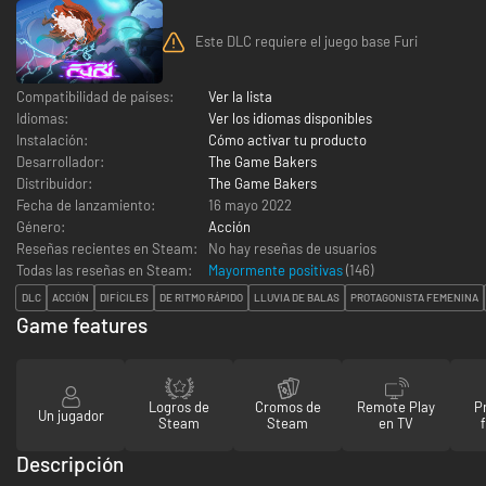
Este DLC requiere el juego base Furi
Compatibilidad de países:
Ver la lista
Idiomas:
Ver los idiomas disponibles
Instalación:
Cómo activar tu producto
Desarrollador:
The Game Bakers
Distribuidor:
The Game Bakers
Fecha de lanzamiento:
16 mayo 2022
Género:
Acción
Reseñas recientes en Steam:
No hay reseñas de usuarios
Todas las reseñas en Steam:
Mayormente positivas
(
146
)
DLC
ACCIÓN
DIFÍCILES
DE RITMO RÁPIDO
LLUVIA DE BALAS
PROTAGONISTA FEMENINA
Game features
Logros de
Cromos de
Remote Play
P
Un jugador
Steam
Steam
en TV
Descripción