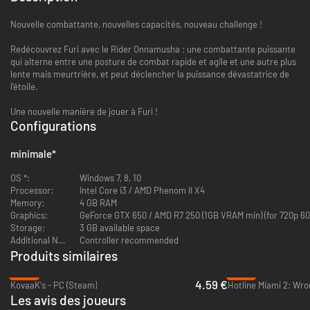
Nouvelle combattante, nouvelles capacités, nouveau challenge !
Redécouvrez Furi avec le Rider Onnamusha : une combattante puissante
qui alterne entre une posture de combat rapide et agile et une autre plus
lente mais meurtrière, et peut déclencher la puissance dévastatrice de
l'étoile.
Une nouvelle manière de jouer à Furi !
Configurations
minimale
*
OS *:
Windows 7, 8, 10
Processor:
Intel Core i3 / AMD Phenom II X4
Memory:
4 GB RAM
Graphics:
GeForce GTX 650 / AMD R7 250 (1GB VRAM min) (for 720p 6
Storage:
3 GB available space
Additional Notes:
Controller recommended
Produits similaires
-44%
-87%
4.59 €
KovaaK's - PC (Steam)
Les avis des joueurs