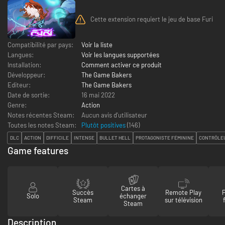
Cette extension requiert le jeu de base Furi
Compatibilité par pays:
Voir la liste
Langues:
Voir les langues supportées
Installation:
Comment activer ce produit
Développeur:
The Game Bakers
Editeur:
The Game Bakers
Date de sortie:
16 mai 2022
Genre:
Action
Notes récentes Steam:
Aucun avis d'utilisateur
Toutes les notes Steam:
Plutôt positives
(
146
)
DLC
ACTION
DIFFICILE
INTENSE
BULLET HELL
PROTAGONISTE FÉMININE
CONTRÔLE
Game features
Cartes à
Succès
Remote Play
Solo
échanger
Steam
sur télévision
Steam
Description