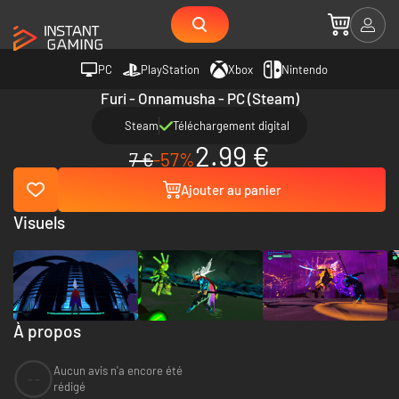
PC
PlayStation
Xbox
Nintendo
Furi - Onnamusha - PC (Steam)
Steam
Téléchargement digital
2.99 €
7 €
-57%
Ajouter au panier
Visuels
À propos
Aucun avis n'a encore été
--
rédigé