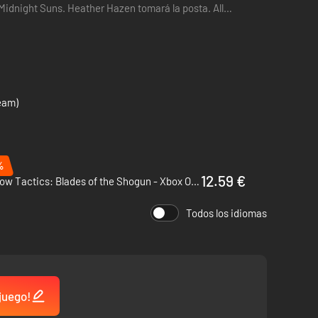
Midnight Suns. Heather Hazen tomará la posta. All
eam)
%
12.59 €
Shadow Tactics: Blades of the Shogun - Xbox One
Todos los idiomas
 juego!