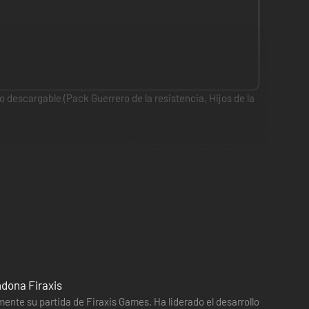
 descargable (Pack Guerrero de la resistencia, Hijos de la
a piel del líder de una guerrilla y, con todo en contra,
de la resistencia para acabar con la amenaza alienígena
La expansión incluye nuevas clases de héroes para
cho contenido.
ndona Firaxis
ente su partida de Firaxis Games. Ha liderado el desarrollo