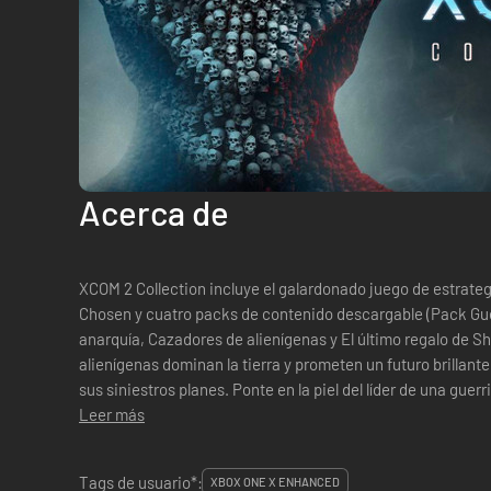
Acerca de
XCOM 2 Collection incluye el galardonado juego de estrateg
Chosen y cuatro packs de contenido descargable (Pack Guerr
anarquía, Cazadores de alienígenas y El último regalo de Shen
alienígenas dominan la tierra y prometen un futuro brillan
sus siniestros planes. Ponte en la piel del líder de una guerr
llama de la resistenci...
Leer más
Tags de usuario*:
XBOX ONE X ENHANCED