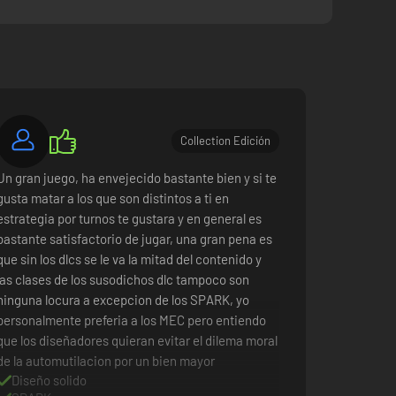
Collection Edición
Un gran juego, ha envejecido bastante bien y si te
gusta matar a los que son distintos a ti en
estrategia por turnos te gustara y en general es
bastante satisfactorio de jugar, una gran pena es
que sin los dlcs se le va la mitad del contenido y
las clases de los susodichos dlc tampoco son
ninguna locura a excepcion de los SPARK, yo
personalmente preferia a los MEC pero entiendo
que los diseñadores quieran evitar el dilema moral
de la automutilacion por un bien mayor
Diseño solido