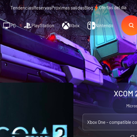
Ofertas del día
Tendencias
Reservas
Próximas salidas
Blog
PC
PlayStation
Xbox
Nintendo
XCOM 2
Micro