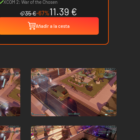
Pack
XCOM 2: War of the Chosen
11.39 €
-67%
35 €
Añadir a la cesta