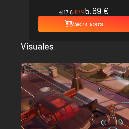
5.69 €
-67%
17 €
Añadir a la cesta
Visuales