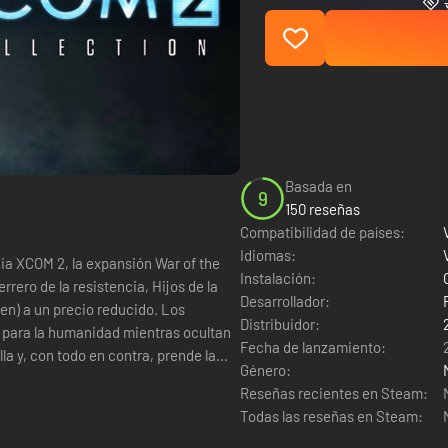
Basada en
9
150 reseñas
Compatibilidad de países:
Idiomas:
ia XCOM 2, la expansión War of the
Instalación:
ero de la resistencia, Hijos de la
Desarrollador:
) a un precio reducido. Los
Distribuidor:
te para la humanidad mientras ocultan
Fecha de lanzamiento:
illa y, con todo en contra, prende la
Género:
Reseñas recientes en Steam:
Todas las reseñas en Steam: