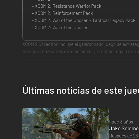
- XCOM 2: Resistance Warrior Pack
- XCOM 2: Reinforcement Pack
- XCOM 2: War of the Chosen - Tactical Legacy Pack
- XCOM 2: War of the Chosen
XCOM 2 Collection incluye el galardonado juego de estrateg
anarquía, Cazadores de alienígenas y El último regalo de Sh
Los alienígenas dominan la tierra y prometen un futuro brill
prende la llama de la resistencia mundial para acabar con l
La expansión XCOM 2: War of the Chosen incorpora conteni
Últimas noticias de este ju
sobre la Tierra. Como respuesta, surge un nuevo enemigo, l
enfrentarse a los Elegidos, más enemigos, misiones, entor
Si tienes la XCOM 2 Digital Deluxe Edition o el Pack de Re
hace 3 años
Jake Solomon,
Después de 23 