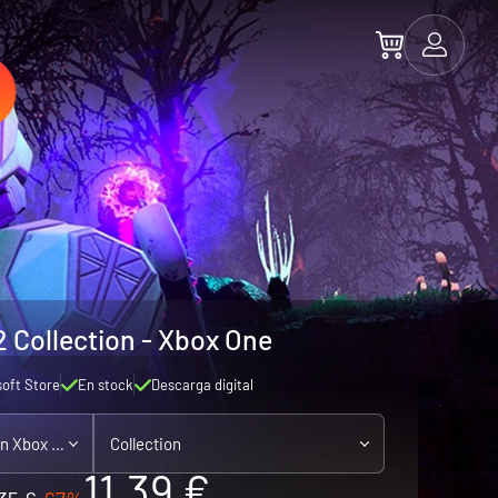
 Collection - Xbox One
soft Store
En stock
Descarga digital
Xbox One - compatible con Xbox Series X|S
Collection
11.39 €