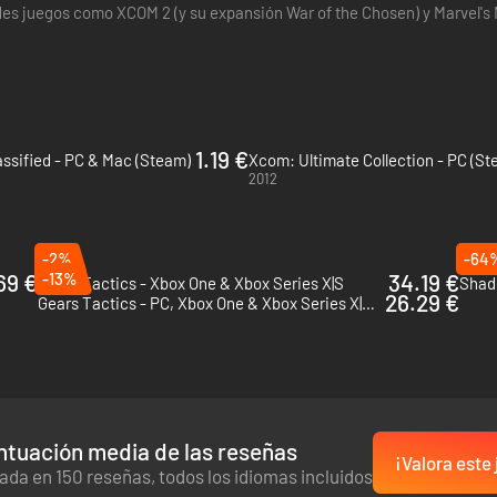
des juegos como XCOM 2 (y su expansión War of the Chosen) y Marvel's 
c.twitter.com/pqe56mVvd5—…
1.19 €
ssified - PC & Mac (Steam)
Xcom: Ultimate Collection - PC (St
2012
-2%
-64
69 €
-13%
34.19 €
Gears Tactics - Xbox One & Xbox Series X|S
26.29 €
Gears Tactics - PC, Xbox One & Xbox Series X|S (Microsoft Store)
ntuación media de las reseñas
¡Valora este
ada en 150 reseñas, todos los idiomas incluidos