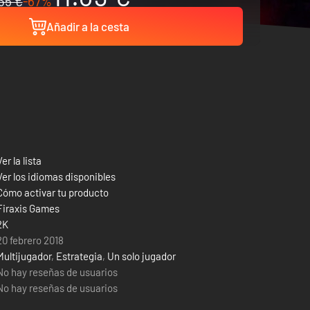
35 €
-67%
Añadir a la cesta
Ver la lista
Ver los idiomas disponibles
Cómo activar tu producto
Firaxis Games
2K
20 febrero 2018
Multijugador
,
Estrategia
,
Un solo jugador
No hay reseñas de usuarios
No hay reseñas de usuarios