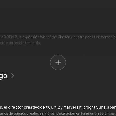
ia XCOM 2, la expansión War of the Chosen y cuatro packs de contenido
en) a un precio reducido.
ante para la humanidad mientras ocultan sus siniestros planes. Ponte en l
a amenaza alienígena y salvar a la raza humana de la extinción.
dos nuevos a la lucha contra ADVENT cuando se forman más facciones 
ego
os Elegidos, cuyo único objetivo es volver a capturar al comandante. 
nos y opciones estratégicas más sofisticadas.
fuerzo, no compres XCOM 2 Collection para evitar pagar de nuevo por di
 el director creativo de XCOM 2 y Marvel's Midnight Suns, aba
años de buenos y leales servicios, Jake Solomon ha anunciado oficialm