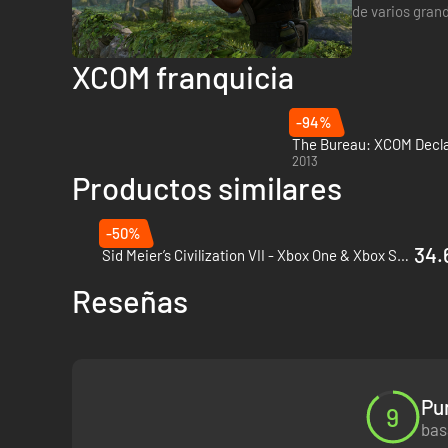
de varios gran
gratitude. pi
XCOM franquicia
-94%
The Bureau: XCOM Decla
2013
Productos similares
-50%
34.
Sid Meier’s Civilization VII - Xbox One & Xbox Series X|S
Reseñas
Pu
9
bas