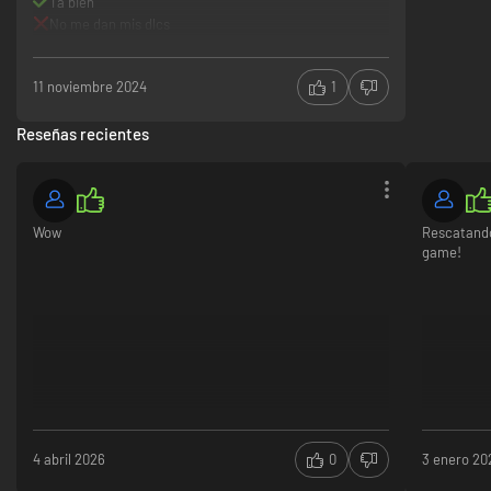
Ta bien
No me dan mis dlcs
11 noviembre 2024
1
Reseñas recientes
Wow
Rescatando
game!
4 abril 2026
0
3 enero 20