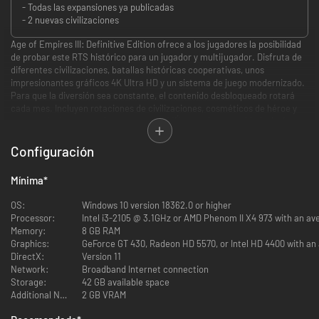
- Todas las expansiones ya publicadas
- 2 nuevas civilizaciones
Age of Empires III: Definitive Edition ofrece a los jugadores la posibilidad
de probar este RTS histórico para un jugador y multijugador. Disfruta de
diferentes civilizaciones, batallas históricas cooperativas, unos
impresionantes gráficos 4K Ultra HD y un sistema de juego modernizado.
Para que la diversión sea constante, el contenido desbloqueado rotará
cada mes. Incluyen rotaciones de civilizaciones, cosméticos de héroe y
eventos, ¡así que ven a jugar a menudo! ¡Únete a la comunidad e invita a
un amigo a jugar!
*Nota: Para desbloquear todas las funciones del juego, consulta el
Configuración
producto «Juego completo».
Mínima
*
Age of Empires III: Definitive Edition encumbra la celebración de una de
las franquicias de estrategia en tiempo real más queridas con una edición
OS:
Windows 10 version 18362.0 or higher
definitiva con características mejoradas y un sistema de juego
Processor:
Intel i3-2105 @ 3.1GHz or AMD Phenom II X4 973 with an a
modernizado.
Memory:
8 GB RAM
Graphics:
GeForce GT 430, Radeon HD 5570, or Intel HD 4400 with a
Dirige civilizaciones poderosas de toda Europa y América o lánzate a los
DirectX:
Version 11
campos de batalla de Asia con unos increíbles gráficos 4K Ultra HD y una
Network:
Broadband Internet connection
banda sonora totalmente remasterizada.
Storage:
42 GB available space
Additional Notes:
2 GB VRAM
La versión de prueba permite acceder a una rotación de algunas de las 16
civilizaciones del juego completo para jugar partidas de un jugador o