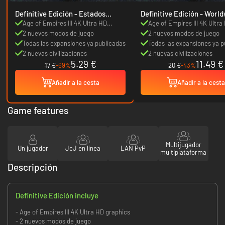
Definitive Edición - Estados
Definitive Edición 
Unidos
Age of Empires III 4K Ultra HD
Age of Empires III 4K Ultra
graphics
2 nuevos modos de juego
graphics
2 nuevos modos de juego
Todas las expansiones ya publicadas
Todas las expansiones ya p
2 nuevas civilizaciones
2 nuevas civilizaciones
5.29 €
11.49 €
17 €
-69%
20 €
-43%
Añadir a la cesta
Añadir a la cesta
Game features
Multijugador
Un jugador
JcJ en línea
LAN PvP
multiplataforma
Descripción
Definitive Edición incluye
- Age of Empires III 4K Ultra HD graphics
- 2 nuevos modos de juego