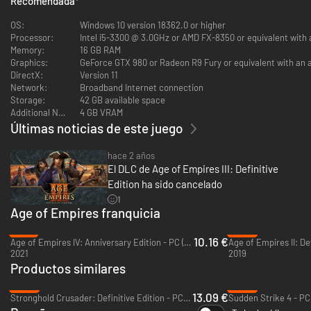
Recomendada
*
multijugador, una prueba de la campaña de modo historia «Sangre», la
batalla histórica de Argel, junto con el tutorial y las misiones de desafío
OS:
Windows 10 version 18362.0 or higher
de El arte de la guerra para aprender y dominar el juego.
Processor:
Intel i5-3300 @ 3.0GHz or AMD FX-8350 or equivalent with
Memory:
16 GB RAM
Juega en línea con tus amigos o lucha en una serie selecta de mapas
Graphics:
GeForce GTX 980 or Radeon R9 Fury or equivalent with an
aleatorios en partidas de escaramuza contra la IA. No importa cómo
DirectX:
Version 11
decidas jugar, porque vas a disfrutar de los increíbles gráficos, la banda
Network:
Broadband Internet connection
sonora totalmente remasterizada y un sistema de juego RTS
Storage:
42 GB available space
modernizado en esta tercera entrega de la galardonada franquicia Age of
Additional Notes:
4 GB VRAM
Empires.
Últimas noticias de este juego
hace 2 años
El DLC de Age of Empires III: Definitive
Edition ha sido cancelado
1
Age of Empires franquicia
-75%
-52%
10.16 €
Age of Empires IV: Anniversary Edition - PC (Microsoft Store)
2021
2019
Productos similares
-35%
-86%
13.09 €
Stronghold Crusader: Definitive Edition - PC (Steam)
Sudden Strike 4 - PC