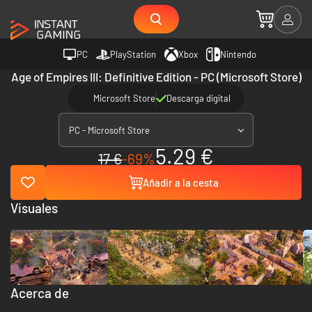
PC
PlayStation
Xbox
Nintendo
Age of Empires III: Definitive Edition - PC (Microsoft Store)
Microsoft Store
Descarga digital
PC - Microsoft Store
5.29 €
17 €
-69%
Añadir a la cesta
Visuales
Acerca de