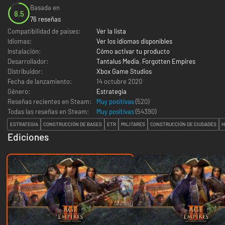
Basada en
8.5
76 reseñas
Compatibilidad de países:
Ver la lista
Idiomas:
Ver los idiomas disponibles
Instalación:
Cómo activar tu producto
Desarrollador:
Tantalus Media
,
Forgotten Empires
Distribuidor:
Xbox Game Studios
Fecha de lanzamiento:
14 octubre 2020
Género:
Estrategia
Reseñas recientes en Steam:
Muy positivas
(520)
Todas las reseñas en Steam:
Muy positivas
(
54390
)
ESTRATEGIA
CONSTRUCCIÓN DE BASES
ETR
MILITARES
CONSTRUCCIÓN DE CIUDADES
H
Ediciones