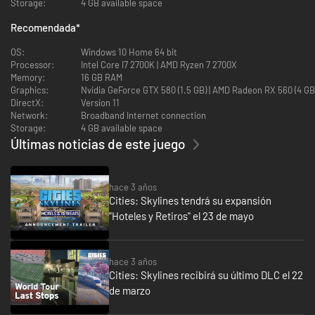
Storage:
4 GB available space
Recomendada
*
OS:
Windows 10 Home 64 bit
Processor:
Intel Core I7 2700K | AMD Ryzen 7 2700X
Memory:
16 GB RAM
Graphics:
Nvidia GeForce GTX 580 (1.5 GB) | AMD Radeon RX 560 (4 G
DirectX:
Version 11
Network:
Broadband Internet connection
Storage:
4 GB available space
Últimas noticias de este juego
hace 3 años
Cities: Skylines tendrá su expansión
"Hoteles y Retiros" el 23 de mayo
hace 3 años
Cities: Skylines recibirá su último DLC el 22
de marzo