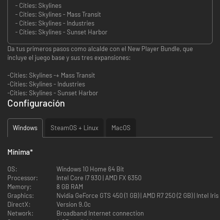
- Cities: Skylines
- Cities: Skylines - Mass Transit
- Cities: Skylines - Industries
- Cities: Skylines - Sunset Harbor
Da tus primeros pasos como alcalde con el New Player Bundle, que
incluye el juego base y sus tres expansiones:
-Cities: Skylines -+ Mass Transit
-Cities: Skylines - Industries
-Cities: Skylines - Sunset Harbor
Configuración
Windows
SteamOS + Linux
MacOS
Mínima
*
OS:
Windows 10 Home 64 Bit
Processor:
Intel Core I7 930 | AMD FX 6350
Memory:
8 GB RAM
Graphics:
Nvidia GeForce GTS 450 (1 
DirectX:
Version 9.0c
Network:
Broadband Internet connection