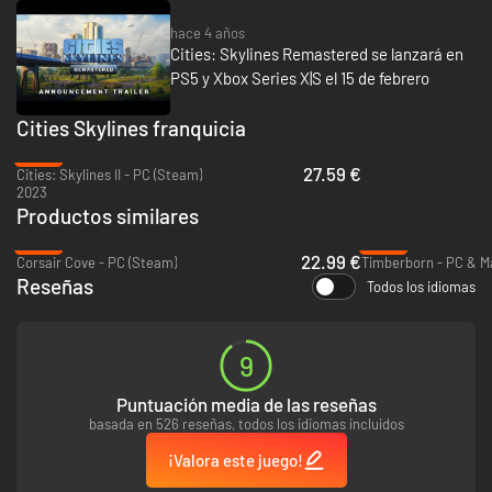
hace 4 años
Cities: Skylines Remastered se lanzará en
PS5 y Xbox Series X|S el 15 de febrero
Cities Skylines franquicia
-45%
27.59 €
Cities: Skylines II - PC (Steam)
2023
Productos similares
-43%
-39%
22.99 €
Corsair Cove - PC (Steam)
Timberborn - PC & M
Reseñas
Todos los idiomas
9
Puntuación media de las reseñas
basada en 526 reseñas, todos los idiomas incluidos
¡Valora este juego!