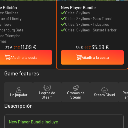
e Edición
New Player Bundle
es: Skylines
Cities: Skylines
tue of Liberty
Cities: Skylines - Mass Transit
fel Tower
Cities: Skylines - Industries
ndenburg Gate
Cities: Skylines - Sunset Harbor
 de Triomphe
 más
11.09 €
35.59 €
37 €
-70%
64 €
-44%
Añadir a la cesta
Añadir a la cesta
Game features
Logros de
Cromos de
Re
Un jugador
Steam Cloud
Steam
Steam
en
Descripción
New Player Bundle incluye