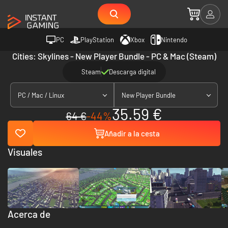
PC
PlayStation
Xbox
Nintendo
Cities: Skylines - New Player Bundle - PC & Mac (Steam)
Steam
Descarga digital
PC / Mac / Linux
New Player Bundle
35.59 €
64 €
-44%
Añadir a la cesta
Visuales
Acerca de