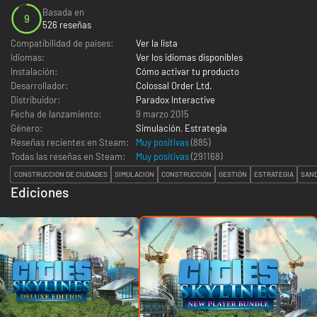
Basada en
9
526 reseñas
Compatibilidad de países:
Ver la lista
Idiomas:
Ver los idiomas disponibles
Instalación:
Cómo activar tu producto
Desarrollador:
Colossal Order Ltd.
Distribuidor:
Paradox Interactive
Fecha de lanzamiento:
9 marzo 2015
Género:
Simulación
,
Estrategia
Reseñas recientes en Steam:
Muy positivas
(885)
Todas las reseñas en Steam:
Muy positivas
(
291168
)
CONSTRUCCIÓN DE CIUDADES
SIMULACIÓN
CONSTRUCCIÓN
GESTIÓN
ESTRATEGIA
SAN
Ediciones