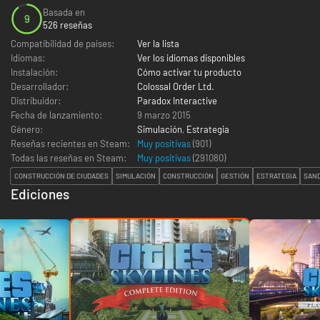
Basada en
9
526 reseñas
Compatibilidad de países:
Ver la lista
Idiomas:
Ver los idiomas disponibles
Instalación:
Cómo activar tu producto
Desarrollador:
Colossal Order Ltd.
Distribuidor:
Paradox Interactive
Fecha de lanzamiento:
9 marzo 2015
Género:
Simulación
,
Estrategia
Reseñas recientes en Steam:
Muy positivas
(901)
Todas las reseñas en Steam:
Muy positivas
(
291080
)
CONSTRUCCIÓN DE CIUDADES
SIMULACIÓN
CONSTRUCCIÓN
GESTIÓN
ESTRATEGIA
SAN
Ediciones