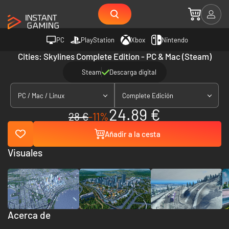
PC
PlayStation
Xbox
Nintendo
Cities: Skylines Complete Edition - PC & Mac (Steam)
Steam
Descarga digital
PC / Mac / Linux
Complete Edición
24.89 €
28 €
-11%
Añadir a la cesta
Visuales
Acerca de