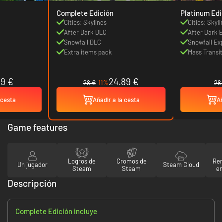
Complete Edición
Platinum Edi
Cities: Skylines
Cities: Skyl
After Dark DLC
After Dark 
Snowfall DLC
Snowfall Ex
Extra items pack
Mass Transi
99 €
24.89 €
28 €
-11%
28
 cesta
Añadir a la cesta
Añ
Game features
Logros de
Cromos de
Re
Un jugador
Steam Cloud
Steam
Steam
en
Descripción
Complete Edición incluye