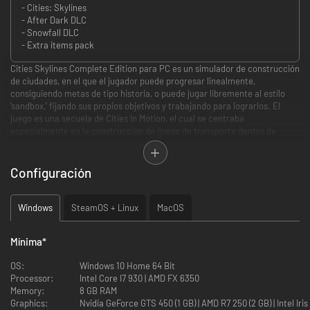
- Cities: Skylines
- After Dark DLC
- Snowfall DLC
- Extra items pack
Cities Skylines Complete Edition para PC es un simulador de construcción
de ciudades, en el que el jugador puede progresar linealmente,
consiguiendo metas de tipo historia, o puede jugar libremente al estilo
‘sandbox,’ fijando sus propios objetivos y trabajando para lograrlos. El
juego es una secuela de Cities In Motion, el cual se centraba
especialmente en la construcción de líneas de transporte dentro de
ciudades.
Acerca del juego
Configuración
Al inicio del juego el jugador solo posee una parcela de terreno, una
determinada cantidad de dinero, y un distribuidor vial que da a una
Windows
SteamOS + Linux
MacOS
autopista cercana. El jugador ‘desarrolla’ su terreno mediante la
construcción de infraestructura: carreteras, servicios públicos, y zonas
designadas para usos específicos, tales como áreas residenciales,
Mínima
*
comerciales e industriales. Esto alienta a la población a mudarse a tu
ciudad, a adquirir casas y empleos y, básicamente, a comenzar a vivir sus
OS:
Windows 10 Home 64 Bit
vidas.
Processor:
Intel Core I7 930 | AMD FX 6350
Memory:
8 GB RAM
El progreso se mide cuantificando a la población, y, tras lograr ciertas
Graphics:
Nvidia GeForce GTS 450 (1 