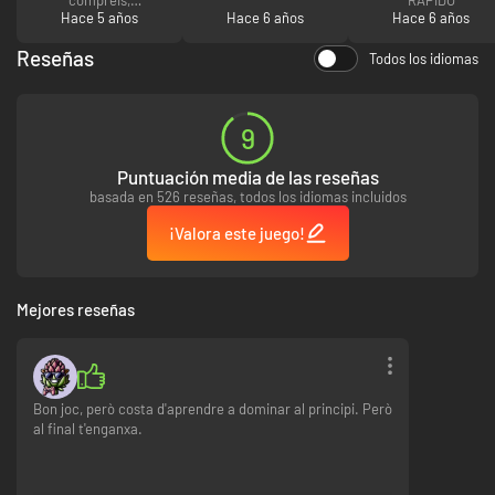
Recibirás una clave oficial y podrás disfrutar del juego en cuestión de
ultiamente he visto
Hace 5 años
Hace 6 años
Hace 6 años
segundos. Play smart. Pay less.
muchos casos asi.
Buscad alternativas,
Reseñas
Todos los idiomas
las hay y mas
baratas.
9
Puntuación media de las reseñas
basada en 526 reseñas, todos los idiomas incluidos
¡Valora este juego!
Mejores reseñas
Bon joc, però costa d'aprendre a dominar al principi. Però
al final t'enganxa.