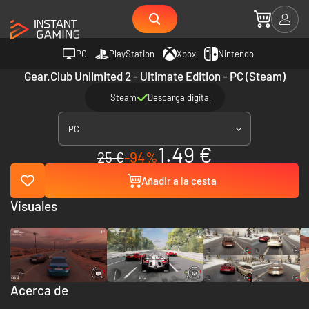
PC
PlayStation
Xbox
Nintendo
Gear.Club Unlimited 2 - Ultimate Edition - PC (Steam)
Steam
Descarga digital
PC
1.49 €
25 €
-94%
Añadir a la cesta
Visuales
Acerca de