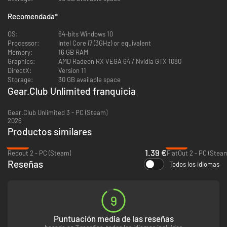
superficies!
¡Necesitarás mucho talento y perseverancia, y pisar fuerte para ser el
Recomendada
*
mejor!
OS:
64-bits Windows 10
Processor:
Intel Core i7 (3GHz) or equivalent
Memory:
16 GB RAM
Graphics:
AMD Radeon RX VEGA 64 / Nvidia GTX 1080
DirectX:
Version 11
Storage:
30 GB available space
Gear.Club Unlimited franquicia
Gear.Club Unlimited 3 - PC (Steam)
2026
Productos similares
-93%
-87%
1.39 €
Redout 2 - PC (Steam)
FlatOut 2 - PC (Stea
Reseñas
Todos los idiomas
9
Puntuación media de las reseñas