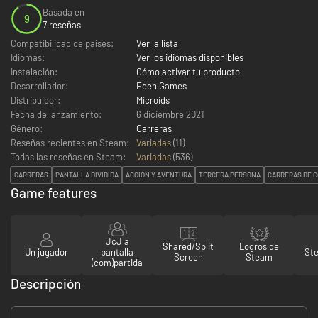
Basada en
9
7 reseñas
Compatibilidad de países:
Ver la lista
Idiomas:
Ver los idiomas disponibles
Instalación:
Cómo activar tu producto
Desarrollador:
Eden Games
Distribuidor:
Microids
Fecha de lanzamiento:
6 diciembre 2021
Género:
Carreras
Reseñas recientes en Steam:
Variadas
(11)
Todas las reseñas en Steam:
Variadas
(
536
)
CARRERAS
PANTALLA DIVIDIDA
ACCIÓN Y AVENTURA
TERCERA PERSONA
CARRERAS DE 
Game features
JcJ a
Shared/Split
Logros de
Un jugador
pantalla
St
Screen
Steam
(com)partida
Descripción