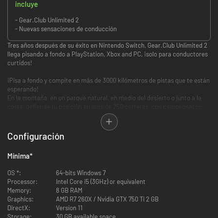
incluye
- Gear.Club Unlimited 2
- Nuevas sensaciones de conducción
Tres años después de su éxito en Nintendo Switch, Gear.Club Unlimited 2
llega pisando a fondo a PlayStation, Xbox and PC, ¡solo para conductores
curtidos!
¡Pisa a fondo y compite en más de 3000 kilómetros de pistas que te están
esperando!
En la montaña, en un parque natural, en medio del desierto o junto a la
costa, defiende tu posición en más de 250 carreras, con campeonatos,
carreras de exhibición y Grand Prix.
Encuentra todo el contenido de Gear.Club Unlimited 2 y descubre nuevas
Configuración
sensaciones de conducción: en carreteras sencillas y en pista, en retos
de velocidad y resistencia... ¡Pero siempre con vehículos prestigiosos!
Mínima
*
¡De ti depende dominar las carreras y establecer tu supremacía respecto
a tus oponentes!
OS *:
64-bits Windows 7
Processor:
Intel Core i5 (3GHz) or equivalent
Embárcate en la Porsche Series y conduce legendarios coches Porsche
Memory:
8 GB RAM
como el 911 930 Turbo, conduce coches de resistencia icónicos, como el
Graphics:
AMD R7 260X / Nvidia GTX 750 Ti 2 GB
Ford GT40 MK I Gulf en la carrera oficial 24H Le Mans, en The Endurance
DirectX:
Version 11
Championship… o, simplemente, ¡conduce por placer en múltiples
Storage:
30 GB available space