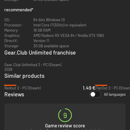
Je hebt veel talent en doorzettingsvermogen nodig, en je moet flink gas
geven om de beste te zijn!
recommended
*
OS:
64-bits Windows 10
Processor:
Intel Core i7 (3GHz) or equivalent
Memory:
16 GB RAM
Graphics:
AMD Radeon RX VEGA 64 / Nvidia GTX 1080
DirectX:
Version 11
Storage:
30 GB available space
Gear.Club Unlimited franchise
Gear.Club Unlimited 3 - PC (Steam)
2026
Similar products
-93%
-87%
1.49 €
Redout 2 - PC (Steam)
FlatOut 2 - PC (Stea
Reviews
All languages
9
Game review score