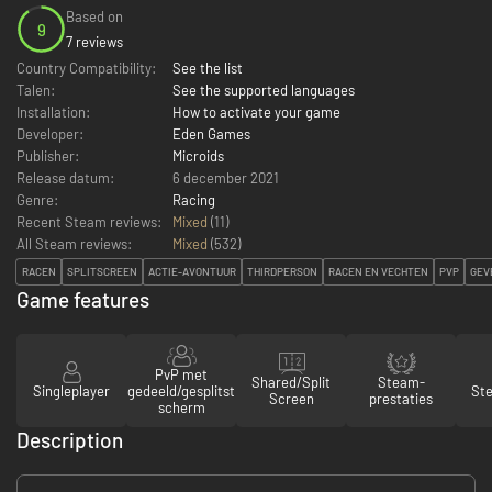
Based on
9
7 reviews
Country Compatibility:
See the list
Talen:
See the supported languages
Installation:
How to activate your game
Developer:
Eden Games
Publisher:
Microids
Release datum:
6 december 2021
Genre:
Racing
Recent Steam reviews:
Mixed
(11)
All Steam reviews:
Mixed
(
532
)
RACEN
SPLITSCREEN
ACTIE-AVONTUUR
THIRDPERSON
RACEN EN VECHTEN
PVP
GEV
Game features
PvP met
Shared/Split
Steam-
Singleplayer
gedeeld/gesplitst
St
Screen
prestaties
scherm
Description