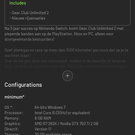
includes
- Gear.Club Unlimited 2
- Nieuwe rijsensaties
Na 3 jaar succes op Nintendo Switch, komt Gear.Club Unlimited 2 met
piepende banden aan op de PlayStation, Xbox en PC, alleen voor
doorgewinterde bestuurders!
Geef plankgas en race op meer dan 3000 kilometer parcours dat op je te
wachten staat!
Over de bergen, door een natuurpark, midden in de woestijn of langs de
kust, verdedig je positie in meer dan 250 races, met kampioenschappen,
vriendschappelijke races en Grand Prix.
Vind alle Gear.Club Unlimited 2-content en ontdek nieuwe rijsensaties: op
Configurations
makkelijke wegen en op parcoursen, voor snelheid- en
uithoudingsvermogenuitdagingen... maar altijd met prestigieuze wagens!
minimum
*
Het is aan jou om de races te domineren en om je tegenstanders te laten
zien wie de beste is!
OS *:
64-bits Windows 7
Processor:
Intel Core i5 (3GHz) or equivalent
Start de Porsche Series en bestuur legendarische Porsche-wagens, zoals
Memory:
8 GB RAM
de 911 930 Turbo, bestuur legendarische endurance-wagens zoals de Ford
Graphics:
AMD R7 260X / Nvidia GTX 750 Ti 2 GB
GT40 MK I Gulf op het officiële 24H Le Mans-raceparcours in The
DirectX:
Version 11
Endurance Championship... of rijd voor je plezier op meerdere terreinen!
Storage:
30 GB available space