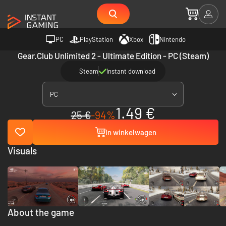
PC
PlayStation
Xbox
Nintendo
Gear.Club Unlimited 2 - Ultimate Edition - PC (Steam)
Steam
Instant download
PC
1.49 €
25 €
-94%
In winkelwagen
Visuals
About the game