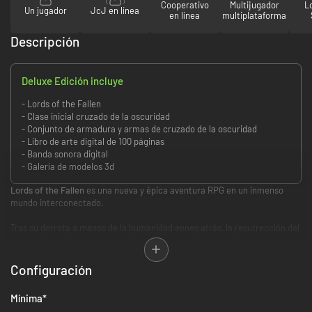
Cooperativo
Multijugador
L
Un jugador
JcJ en línea
en línea
multiplataforma
Descripción
Deluxe Edición incluye
- Lords of the Fallen
- Clase inicial cruzado de la oscuridad
- Conjunto de armadura y armas de cruzado de la oscuridad
- Libro de arte digital de 100 páginas
- Banda sonora digital
- Galería de modelos 3d
Lords of the Fallen
es una nueva y épica aventura RPG en un inmenso
mundo interconectado.
Tras su derrota a manos de la humanidad eones atrás, la resurrección del
dios maligno Adyr está cerca. Como uno de los famosos Cruzados de la
Oscuridad, viaja por los reinos de los vivos y de los muertos en esta
enorme experiencia de rol para acabar con Adyr de una vez por todas.
Configuración
Lucharás contra jefes colosales, dominarás un sistema de combate
frenético y desafiante, y descubrirás una profunda y apasionante
Mínima
*
historia.