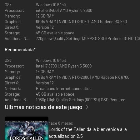
OS:
Windows 10 64bit
Processor:
intel i5 8400 | AMD Ryzen 5 2600
Memory:
12 GB RAM
Explora un inmenso mundo interconectado
Graphics:
6GBs VRAM | NVIDIA GTX-1060 | AMD Radeon RX 590
DirectX:
Version 12
Viaja entre dos extensos mundos paralelos, el de los vivos y el de los
Storage:
45 GB available space
muertos, cada uno con sus propios pasadizos, secretos, tesoros y
Additional Notes:
720p Low Quality Settings (30FPS) | SSD (Preferred) | HDD (
enemigos.
Recomendada
*
OS:
Windows 10 64bit
Domina un combate frenético y desafiante
Processor:
intel i7 8700 | AMD Ryzen 5 3600
Memory:
16 GB RAM
Escoge entre cientos de armas únicas brutales, como pesados
Graphics:
8GBs VRAM | NVIDIA RTX-2080 | AMD Radeon RX 6700
manguales o ballestas de disparo rápido, o renuncia al metal para
DirectX:
Version 12
dominar la magia y sus poderosos ataques arcanos.
Network:
Broadband Internet connection
Storage:
45 GB available space
Additional Notes:
1080p High Quality Settings (60FPS) | SSD Required
Moldea tu leyenda
Últimas noticias de este juego
Personaliza el aspecto de tu personaje antes de sumergirte en una de las
nueve clases de personaje y desarrollar tu propio estilo de juego
hace 8 meses
mejorando tus estadísticas y armas.
Lords of the Fallen da la bienvenida a la
actualización 2.5