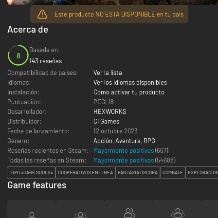
Este producto NO ESTÁ DISPONIBLE en tu país
Acerca de
Basada en
8
143 reseñas
Compatibilidad de países:
Ver la lista
Idiomas:
Ver los idiomas disponibles
Instalación:
Cómo activar tu producto
Puntuación:
PEGI 18
Desarrollador:
HEXWORKS
Distribuidor:
CI Games
Fecha de lanzamiento:
12 octubre 2023
Género:
Acción
,
Aventura
,
RPG
Reseñas recientes en Steam:
Mayormente positivas
(667)
Todas las reseñas en Steam:
Mayormente positivas
(
54688
)
TIPO «DARK SOULS»
COOPERATIVOS EN LÍNEA
FANTASÍA OSCURA
COMBATE
EXPLORACIÓ
Game features