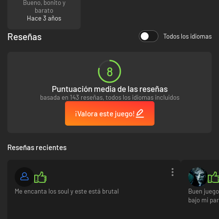
Bueno, bonito y
barato
Hace 3 años
Reseñas
Todos los idiomas
8
Puntuación media de las reseñas
basada en 143 reseñas, todos los idiomas incluidos
¡Valora este juego!
Reseñas recientes
Me encanta los soul y este está brutal
Buen juego 
bajo mi pa