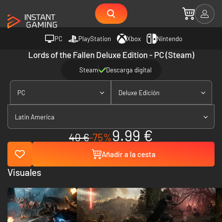
PC
PlayStation
Xbox
Nintendo
Lords of the Fallen Deluxe Edition - PC (Steam)
Steam
Descarga digital
PC
Deluxe Edición
Latin America
9.99 €
40 €
-75%
Añadir a la cesta
Visuales