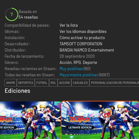
Basada en
7
54 reseñas
Compatibilidad de países:
Ver la lista
Idiomas:
Ver los idiomas disponibles
Instalación:
Cómo activar tu producto
Desarrollador:
TAMSOFT CORPORATION
Distribuidor:
BANDAI NAMCO Entertainment
Fecha de lanzamiento:
28 septiembre 2020
Género:
Acción
,
RPG
,
Deporte
Reseñas recientes en Steam:
Muy positivas
(90)
Todas las reseñas en Steam:
Mayormente positivas
(
6667
)
ANIME
DEPORTES
FÚTBOL
ROL
ACCIÓN
CASUALES
PERSONALIZACIÓN DE PERSONAJ
Ediciones