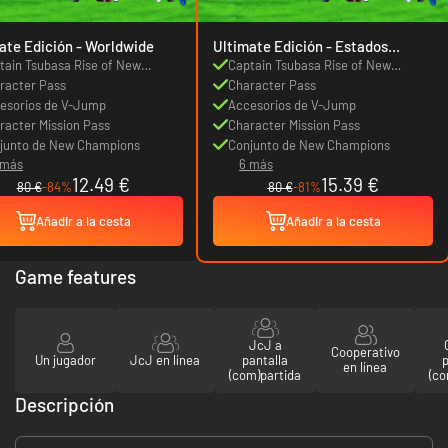
Ultimate Edición - Worldwide
Ultimate Edición - Estados
Unidos
tain Tsubasa Rise of New
Captain Tsubasa Rise of New
mpions
racter Pass
Champions
Character Pass
esorios de V-Jump
Accesorios de V-Jump
racter Mission Pass
Character Mission Pass
junto de New Champions
Conjunto de New Champions
 más
6 más
12.49 €
15.39 €
80 €
-84%
80 €
-81%
Añadir a la cesta
Añadir a la cesta
Game features
JcJ a
Cooperativo
Un jugador
JcJ en línea
pantalla
p
en línea
(com)partida
(co
Descripción