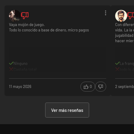
Vaya mojón de juego.
Con diferen
Todo lo conocido a base de dinero, micro pagos
vida. La ia
jugabilidad
hacer mier
Ninguno
La franq
Castaña total
todo lo
11 mayo 2026
0
2 septiemb
Ver más reseñas