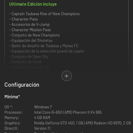
Ultimate Edición incluye
- Captain Tsubasa Rise of New Champions
- Character Pass
- Accesorios de V-Jump
- Character Mission Pass
- Conjunto de New Champions
- Equipación del Shutetsu
- Balón de desafío de Tsubasa y Meiwa FC
- Equipación de la selección juvenil de Japón
- Conjunto de Open Sky
- Conjunto de Hawk
- 2 celebraciones de gol
Configuración
Mínima
*
OS *:
Windows 7
Processor:
Intel Core i5-650 | AMD Phenom II X4 965
Memory:
4 GB RAM
Graphics:
Nvidia GeForce GTS 450, 1 GB | AMD Radeon HD 6970, 2 GB
DirectX:
Version 11