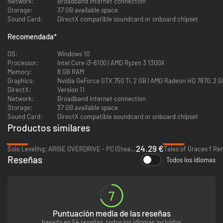
Captain Tsubasa: Rise of New Champions es un juego de fútbol de
Network:
Broadband Internet connection
novedoso, pero con la acción trepidante y los tiros imposibles de siempre.
Storage:
37 GB available space
Sound Card:
DirectX compatible soundcard or onboard chipset
EL ONCE DE TUS SUEÑOS
Recomendada
*
Crea personajes con nuevas aptitudes y habilidades y usa tu «dream
team» en partidos sin conexión y en red.
OS:
Windows 10
Processor:
Intel Core i3-6100 | AMD Ryzen 3 1300X
VERSUS DE 4 JUGADORES
Memory:
8 GB RAM
Compite con amigos en partidos sin conexión de hasta 4 jugadores.
Graphics:
Nvidia GeForce GTX 750 Ti, 2 GB | AMD Radeon HD 7870, 2 
DirectX:
Version 11
ONLINE
Network:
Broadband Internet connection
Compite en diversos modos en red y obtén trofeos y recompensas.
Storage:
37 GB available space
Sound Card:
DirectX compatible soundcard or onboard chipset
2 MODOS HISTORIA
Revive momentos del anime o forma parte del mundo de Captain
Productos similares
Tsubasa.
-39%
-80%
24.29 €
Solo Leveling: ARISE OVERDRIVE - PC (Steam)
Tales of Graces f Re
Reseñas
Todos los idiomas
7
Puntuación media de las reseñas
basada en 54 reseñas, todos los idiomas incluidos