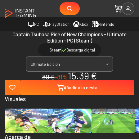
PC
PlayStation
Xbox
Nintendo
Captain Tsubasa Rise of New Champions - Ultimate
Edition - PC (Steam)
Steam
Descarga digital
Ultimate Edición
15.39 €
80 €
-81%
Añadir a la cesta
Visuales
Acerca de