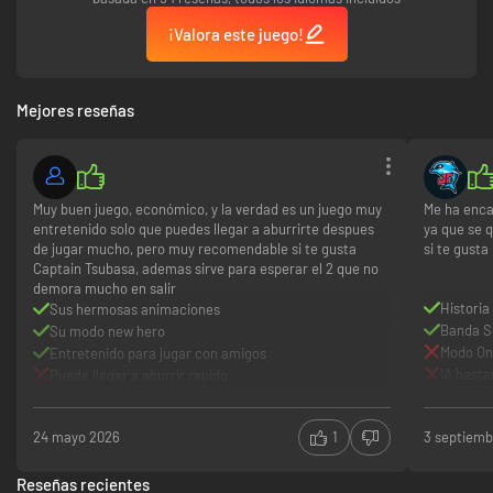
¡Valora este juego!
Mejores reseñas
Muy buen juego, económico, y la verdad es un juego muy
Me ha enca
entretenido solo que puedes llegar a aburrirte despues
ya que se 
de jugar mucho, pero muy recomendable si te gusta
si te gusta
Captain Tsubasa, ademas sirve para esperar el 2 que no
demora mucho en salir
Historia
Sus hermosas animaciones
Banda S
Su modo new hero
Modo On
Entretenido para jugar con amigos
IA basta
Puede llegar a aburrir rapido
Pocos equipos
24 mayo 2026
1
3 septiemb
Reseñas recientes