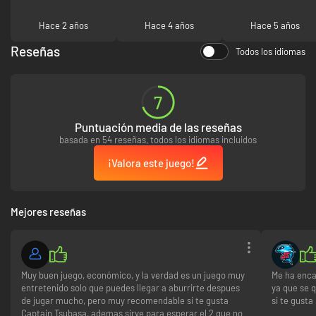
Hace 2 años
Hace 4 años
Hace 5 años
Reseñas
Todos los idiomas
7
Puntuación media de las reseñas
basada en 54 reseñas, todos los idiomas incluidos
¡Valora este juego!
Mejores reseñas
Muy buen juego, económico, y la verdad es un juego muy
Me ha enca
entretenido solo que puedes llegar a aburrirte despues
ya que se 
de jugar mucho, pero muy recomendable si te gusta
si te gusta
Captain Tsubasa, ademas sirve para esperar el 2 que no