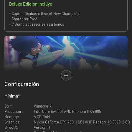
Deluxe Edición incluye
- Captain Tsubasa: Rise of New Champions
- Character Pass
- V Jump accessories as a bonus
Configuración
Captain Tsubasa: Rise of New Champions es un juego de fútbol de
novedoso, pero con la acción trepidante y los tiros imposibles de siempre.
Mínima
*
EL ONCE DE TUS SUEÑOS
OS *:
Windows 7
Crea personajes con nuevas aptitudes y habilidades y usa tu «dream
Processor:
Intel Core i5-650 | AMD Phenom II X4 965
team» en partidos sin conexión y en red.
Memory:
4 GB RAM
Graphics:
Nvidia GeForce GTS 450, 1 GB | AMD Radeon HD 6970, 2 GB
VERSUS DE 4 JUGADORES
DirectX:
Version 11