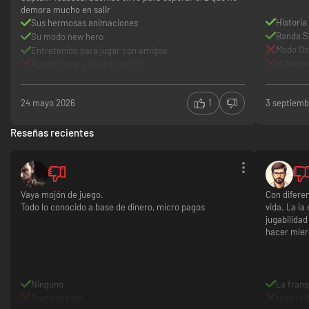
demora mucho en salir
Historia
Sus hermosas animaciones
Banda S
Su modo new hero
Modo On
Entretenido para jugar con amigos
IA basta
Puede llegar a aburrir rapido
Pocos equipos
24 mayo 2026
1
3 septiemb
Reseñas recientes
Vaya mojón de juego.
Con diferen
Todo lo conocido a base de dinero, micro pagos
vida. La ia
jugabilidad
hacer mier
Ninguno
La franq
Castaña total
todo lo