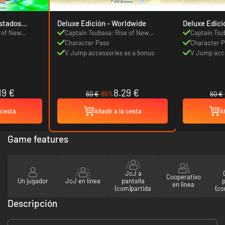
Deluxe Edición - Worldwide
 of New
Captain Tsubasa: Rise of New
Captain Tsu
Champions
Character Pass
Champions
Character 
V Jump accessories as a bonus
V Jump acce
19 €
8.29 €
60 €
-86%
60 €
 cesta
Añadir a la cesta
Añ
Game features
JcJ a
Cooperativo
Un jugador
JcJ en línea
pantalla
p
en línea
(com)partida
(co
Descripción