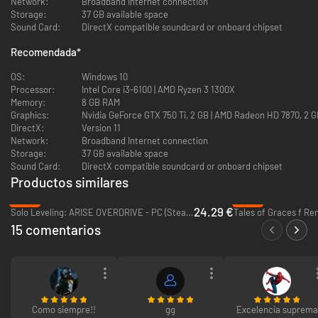
Compite con amigos en partidos sin conexión de hasta 4 jugadores.
Network:
Broadband Internet connection
Storage:
37 GB available space
ONLINE
Sound Card:
DirectX compatible soundcard or onboard chipset
Compite en diversos modos en red y obtén trofeos y recompensas.
Recomendada
*
2 MODOS HISTORIA
OS:
Windows 10
Revive momentos del anime o forma parte del mundo de Captain
Processor:
Intel Core i3-6100 | AMD Ryzen 3 1300X
Tsubasa.
Memory:
8 GB RAM
Graphics:
Nvidia GeForce GTX 750 Ti, 2 GB | AMD Radeon HD 7870, 2 
DirectX:
Version 11
Network:
Broadband Internet connection
Storage:
37 GB available space
Sound Card:
DirectX compatible soundcard or onboard chipset
Productos similares
-39%
-80%
24.29 €
Solo Leveling: ARISE OVERDRIVE - PC (Steam)
Tales of Graces f Re
15 comentarios
Como siempre!!
gg
Excelencia suprema