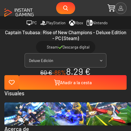
PC
PlayStation
Xbox
Nintendo
Captain Tsubasa: Rise of New Champions - Deluxe Edition
- PC (Steam)
Steam
Descarga digital
Deluxe Edición
8.29 €
60 €
-86%
Añadir a la cesta
Visuales
Acerca de