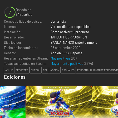
Basada en
7
54 reseñas
Compatibilidad de países:
Ver la lista
Idiomas:
Ver los idiomas disponibles
Instalación:
Cómo activar tu producto
Desarrollador:
TAMSOFT CORPORATION
Distribuidor:
BANDAI NAMCO Entertainment
Fecha de lanzamiento:
28 septiembre 2020
Género:
Acción
,
RPG
,
Deporte
Reseñas recientes en Steam:
Muy positivas
(83)
Todas las reseñas en Steam:
Mayormente positivas
(
6674
)
ANIME
DEPORTES
FÚTBOL
ROL
ACCIÓN
CASUALES
PERSONALIZACIÓN DE PERSONAJ
Ediciones