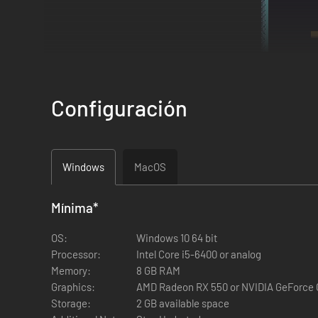
Configuración
No muertos con súperpoderes.
Windows
MacOS
Crea a tus no muertos utilizando partes del cuerpo de dist
sean montañas, ríos bravos o coladas de magma. Bajo el par
Mínima
*
peligros del día.
OS:
Windows 10 64 bit
Processor:
Intel Core i5-6400 or analog
Memory:
8 GB RAM
Graphics:
AMD Radeon RX 550 or NVIDIA GeForce
Storage:
2 GB available space