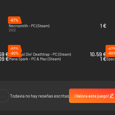
-67%
1 €
Necrosmith - PC (Steam)
2022
 aspecto único. Construye laboratorios nigrománticos y crea partes del
-63%
-47
59 €
-90%
10.59 €
-90
Orcs Must Die! Deathtrap - PC (Steam)
The 
09 €
1 €
Mana Spark - PC & Mac (Steam)
Space
--
Todavía no hay reseñas escritas
¡Valora este juego!
ocedural