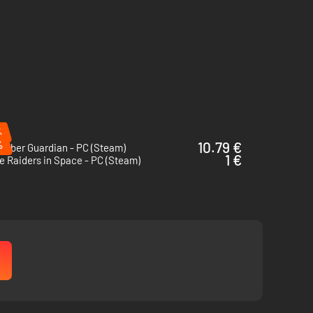
 cuerpo y dispositivos que mejorarán a tus huestes y
%
%
10.79 €
Ember Guardian - PC (Steam)
1 €
 Raiders in Space - PC (Steam)