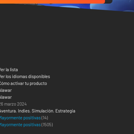
Ver la lista
Ver los idiomas disponibles
Cómo activar tu producto
Alawar
Alawar
26 marzo 2024
Aventura
,
Indies
,
Simulación
,
Estrategia
Mayormente positivas
(14)
Mayormente positivas
(
1505
)