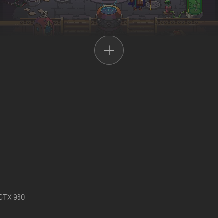
intas razas fantásticas, logrando combinaciones únicas de ataques y hab
aguas de las sombras, tus no muertos son más fuertes, así que haz tod
 GTX 960