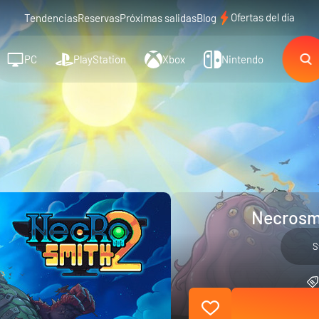
Ofertas del día
Tendencias
Reservas
Próximas salidas
Blog
PC
PlayStation
Xbox
Nintendo
Necrosmi
S