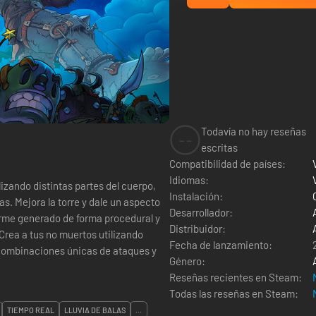
Todavía no hay reseñas
--
escritas
Compatibilidad de países:
Idiomas:
izando distintas partes del cuerpo,
Instalación:
s. Mejora la torre y dale un aspecto
Desarrollador:
rme generado de forma procedural y
Distribuidor:
Fecha de lanzamiento:
o combinaciones únicas de ataques y
Género:
Reseñas recientes en Steam:
Todas las reseñas en Steam:
TIEMPO REAL
LLUVIA DE BALAS
...